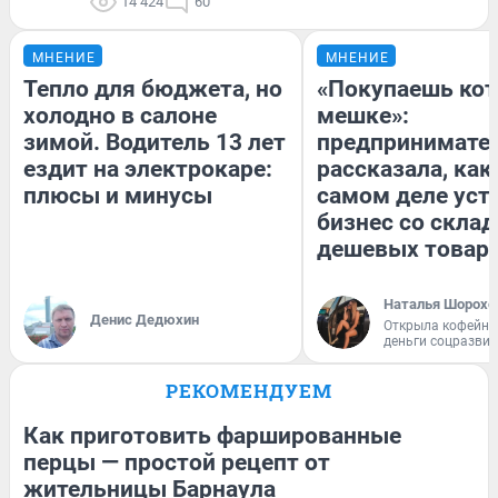
14 424
60
МНЕНИЕ
МНЕНИЕ
Тепло для бюджета, но
«Покупаешь кот
холодно в салоне
мешке»:
зимой. Водитель 13 лет
предпринимате
ездит на электрокаре:
рассказала, как
плюсы и минусы
самом деле уст
бизнес со скла
дешевых товар
Наталья Шорохо
Денис Дедюхин
Открыла кофейну
деньги соцразви
РЕКОМЕНДУЕМ
Как приготовить фаршированные
перцы — простой рецепт от
жительницы Барнаула