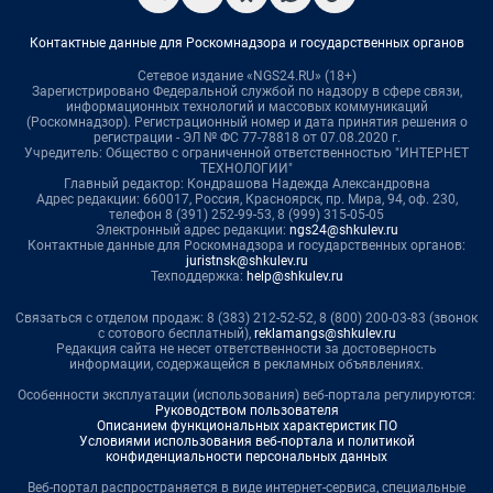
Контактные данные для Роскомнадзора и государственных органов
Сетевое издание «NGS24.RU» (18+)
Зарегистрировано Федеральной службой по надзору в сфере связи,
информационных технологий и массовых коммуникаций
(Роскомнадзор). Регистрационный номер и дата принятия решения о
регистрации - ЭЛ № ФС 77-78818 от 07.08.2020 г.
Учредитель: Общество с ограниченной ответственностью "ИНТЕРНЕТ
ТЕХНОЛОГИИ"
Главный редактор: Кондрашова Надежда Александровна
Адрес редакции: 660017, Россия, Красноярск, пр. Мира, 94, оф. 230,
телефон 8 (391) 252-99-53, 8 (999) 315-05-05
Электронный адрес редакции:
ngs24@shkulev.ru
Контактные данные для Роскомнадзора и государственных органов:
juristnsk@shkulev.ru
Техподдержка:
help@shkulev.ru
Связаться с отделом продаж: 8 (383) 212-52-52, 8 (800) 200-03-83 (звонок
с сотового бесплатный),
reklamangs@shkulev.ru
Редакция сайта не несет ответственности за достоверность
информации, содержащейся в рекламных объявлениях.
Особенности эксплуатации (использования) веб-портала регулируются:
Руководством пользователя
Описанием функциональных характеристик ПО
Условиями использования веб-портала и политикой
конфиденциальности персональных данных
Веб-портал распространяется в виде интернет-сервиса, специальные