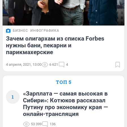
БИЗНЕС
ИНФОГРАФИКА
Зачем олигархам из списка Forbes
нужны бани, пекарни и
парикмахерские
4 апреля, 2021, 13:00
6 621
4
ТОП 5
«Зарплата — самая высокая в
1
Сибири»: Котюков рассказал
Путину про экономику края —
онлайн-трансляция
53 399
136