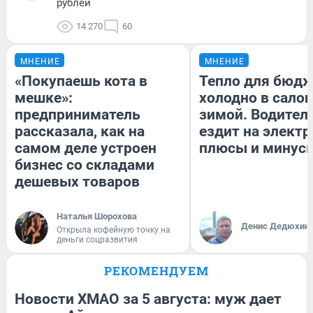
рублей
14 270
60
МНЕНИЕ
МНЕНИЕ
«Покупаешь кота в
Тепло для бюдж
мешке»:
холодно в сало
предприниматель
зимой. Водитель
рассказала, как на
ездит на электр
самом деле устроен
плюсы и минус
бизнес со складами
дешевых товаров
Наталья Шорохова
Денис Дедюхин
Открыла кофейную точку на
деньги соцразвития
РЕКОМЕНДУЕМ
Новости ХМАО за 5 августа: муж дает