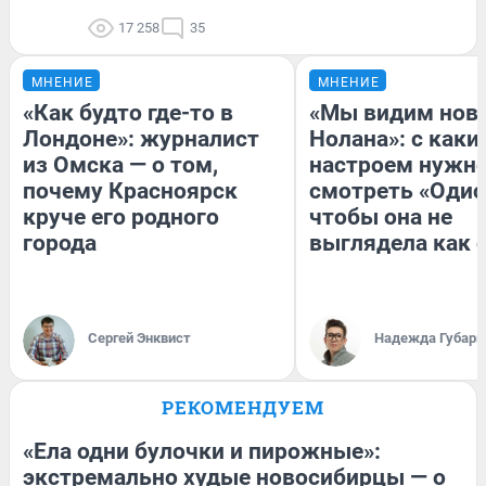
17 258
35
МНЕНИЕ
МНЕНИЕ
«Как будто где-то в
«Мы видим нов
Лондоне»: журналист
Нолана»: с каки
из Омска — о том,
настроем нужн
почему Красноярск
смотреть «Одис
круче его родного
чтобы она не
города
выглядела как 
Сергей Энквист
Надежда Губарь
РЕКОМЕНДУЕМ
«Ела одни булочки и пирожные»:
экстремально худые новосибирцы — о