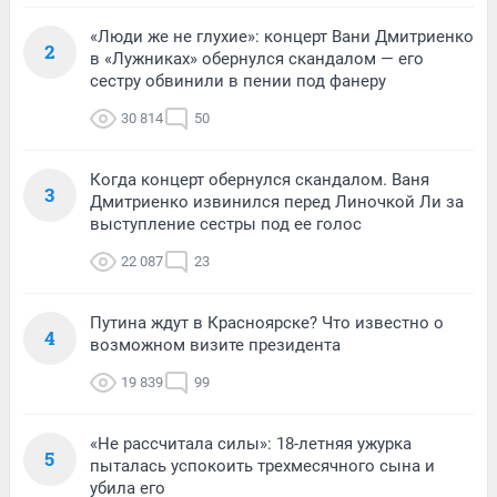
«Люди же не глухие»: концерт Вани Дмитриенко
2
в «Лужниках» обернулся скандалом — его
сестру обвинили в пении под фанеру
30 814
50
Когда концерт обернулся скандалом. Ваня
3
Дмитриенко извинился перед Линочкой Ли за
выступление сестры под ее голос
22 087
23
Путина ждут в Красноярске? Что известно о
4
возможном визите президента
19 839
99
«Не рассчитала силы»: 18-летняя ужурка
5
пыталась успокоить трехмесячного сына и
убила его