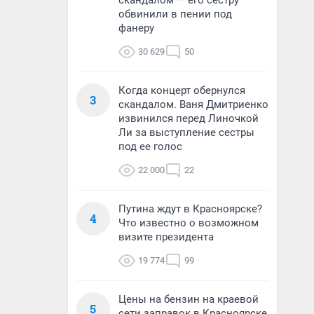
скандалом — его сестру
обвинили в пении под
фанеру
30 629
50
Когда концерт обернулся
3
скандалом. Ваня Дмитриенко
извинился перед Линочкой
Ли за выступление сестры
под ее голос
22 000
22
Путина ждут в Красноярске?
4
Что известно о возможном
визите президента
19 774
99
Цены на бензин на краевой
5
сети заправок в Красноярске