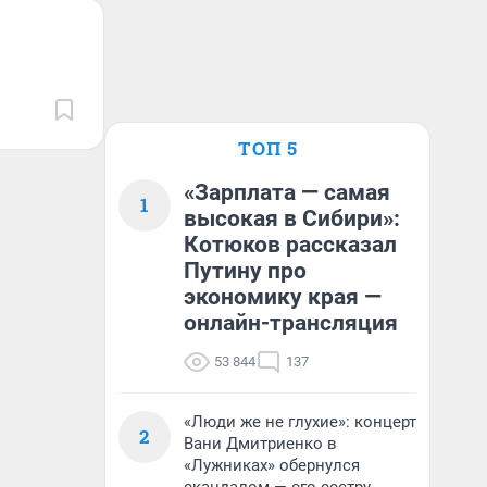
ТОП 5
«Зарплата — самая
1
высокая в Сибири»:
Котюков рассказал
Путину про
экономику края —
онлайн-трансляция
53 844
137
«Люди же не глухие»: концерт
2
Вани Дмитриенко в
«Лужниках» обернулся