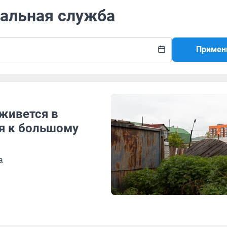
нальная служба
Примен
 живется в
я к большому
а