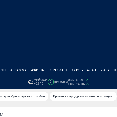
ЕЛЕПРОГРАММА
АФИША
ГОРОСКОП
КУРСЫ ВАЛЮТ
ZODY
П
USD 81,41
СЕЙЧАС
2
ПРОБКИ
+23°C
EUR 94,06
онтеры Красноярских столбов
Протыкал продукты и попал в полицию
БА