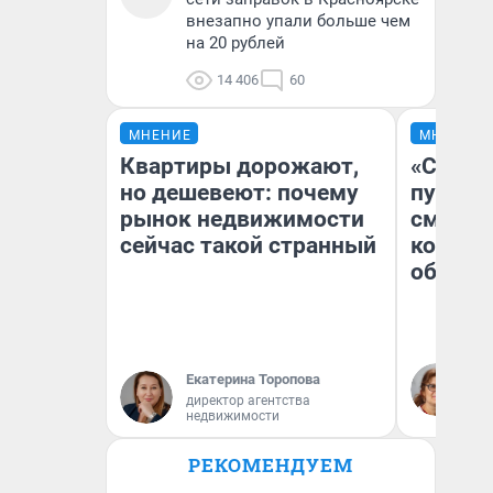
внезапно упали больше чем
на 20 рублей
14 406
60
МНЕНИЕ
МНЕНИЕ
Квартиры дорожают,
«Спутал
но дешевеют: почему
пургу».
рынок недвижимости
смерте
сейчас такой странный
которы
обнару
Ир
Екатерина Торопова
Гл
директор агентства
«Р
недвижимости
Во
РЕКОМЕНДУЕМ