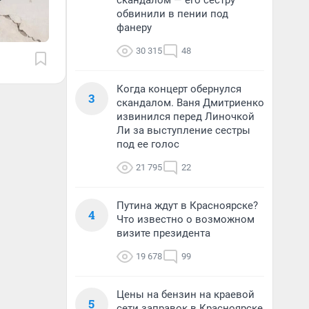
скандалом — его сестру
обвинили в пении под
фанеру
30 315
48
Когда концерт обернулся
3
скандалом. Ваня Дмитриенко
извинился перед Линочкой
Ли за выступление сестры
под ее голос
21 795
22
Путина ждут в Красноярске?
4
Что известно о возможном
визите президента
19 678
99
Цены на бензин на краевой
5
сети заправок в Красноярске