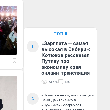
ТОП 5
«Зарплата — самая
1
высокая в Сибири»:
Котюков рассказал
Путину про
экономику края —
онлайн-трансляция
53 576
136
«Люди же не глухие»: концерт
2
Вани Дмитриенко в
«Лужниках» обернулся