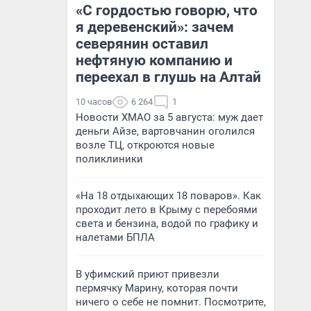
«С гордостью говорю, что
я деревенский»: зачем
северянин оставил
нефтяную компанию и
переехал в глушь на Алтай
10 часов
6 264
1
Новости ХМАО за 5 августа: муж дает
деньги Айзе, вартовчанин оголился
возле ТЦ, откроются новые
поликлиники
«На 18 отдыхающих 18 поваров». Как
проходит лето в Крыму с перебоями
света и бензина, водой по графику и
налетами БПЛА
В уфимский приют привезли
пермячку Марину, которая почти
ничего о себе не помнит. Посмотрите,