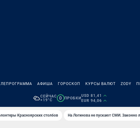
ЕЛЕПРОГРАММА
АФИША
ГОРОСКОП
КУРСЫ ВАЛЮТ
ZODY
П
USD 81,41
СЕЙЧАС
0
ПРОБКИ
+19°C
EUR 94,06
олонтеры Красноярских столбов
На Логинова не пускают СМИ. Законно 