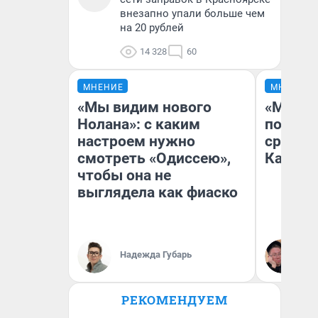
внезапно упали больше чем
на 20 рублей
14 328
60
МНЕНИЕ
МНЕНИЕ
«Мы видим нового
«Машин
Нолана»: с каким
полете
настроем нужно
сравни
смотреть «Одиссею»,
Казахс
чтобы она не
выглядела как фиаско
Надежда Губарь
Ан
РЕКОМЕНДУЕМ