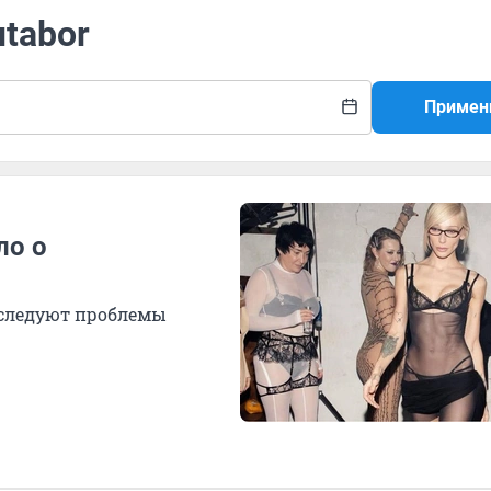
utabor
Примен
ло о
еследуют проблемы