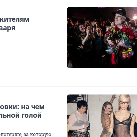
 жителям
нваря
овки: на чем
льной голой
логерше, за которую