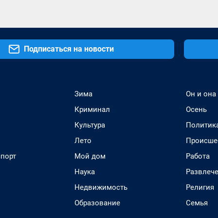
Подписаться на новости
Зима
Он и она
Криминал
Осень
Культура
Политик
Лето
Происше
спорт
Мой дом
Работа
Наука
Развлеч
Недвижимость
Религия
Образование
Семья