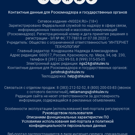
Контактные данные для Роскомнадзора и государственных органов
Сетевое издание «NGS24.RU» (18+)
Зарегистрировано Федеральной службой по надзору в сфере связи,
информационных технологий и массовых коммуникаций
(Роскомнадзор). Регистрационный номер и дата принятия решения о
регистрации - ЭЛ № ФС 77-78818 от 07.08.2020 г.
Учредитель: Общество с ограниченной ответственностью "ИНТЕРНЕТ
ТЕХНОЛОГИИ"
Главный редактор: Кондрашова Надежда Александровна
Адрес редакции: 660017, Россия, Красноярск, пр. Мира, 94, оф. 230,
телефон 8 (391) 252-99-53, 8 (999) 315-05-05
Электронный адрес редакции:
ngs24@shkulev.ru
Контактные данные для Роскомнадзора и государственных органов:
juristnsk@shkulev.ru
Техподдержка:
help@shkulev.ru
Связаться с отделом продаж: 8 (383) 212-52-52, 8 (800) 200-03-83 (звонок
с сотового бесплатный),
reklamangs@shkulev.ru
Редакция сайта не несет ответственности за достоверность
информации, содержащейся в рекламных объявлениях.
Особенности эксплуатации (использования) веб-портала регулируются:
Руководством пользователя
Описанием функциональных характеристик ПО
Условиями использования веб-портала и политикой
конфиденциальности персональных данных
Веб-портал распространяется в виде интернет-сервиса, специальные