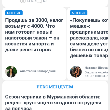
14 405
60
МНЕНИЕ
МНЕНИЕ
Продашь за 3000, налог
«Покупаешь кот
возьмут с 4000. Что
мешке»:
нам готовит новый
предпринимате
налоговый закон — он
рассказала, как
коснется импорта и
самом деле уст
даже репетиторов
бизнес со скла
дешевых товар
Наталья Шорохо
Анастасия Завгородняя
Открыла кофейну
деньги соцразви
РЕКОМЕНДУЕМ
Сезон черники в Мурманской области:
рецепт хрустящего ягодного штруделя
за полчаса