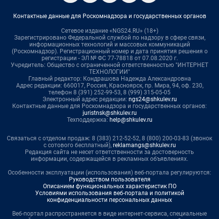
Контактные данные для Роскомнадзора и государственных органов
Сетевое издание «NGS24.RU» (18+)
Зарегистрировано Федеральной службой по надзору в сфере связи,
информационных технологий и массовых коммуникаций
(Роскомнадзор). Регистрационный номер и дата принятия решения о
регистрации - ЭЛ № ФС 77-78818 от 07.08.2020 г.
Учредитель: Общество с ограниченной ответственностью "ИНТЕРНЕТ
ТЕХНОЛОГИИ"
Главный редактор: Кондрашова Надежда Александровна
Адрес редакции: 660017, Россия, Красноярск, пр. Мира, 94, оф. 230,
телефон 8 (391) 252-99-53, 8 (999) 315-05-05
Электронный адрес редакции:
ngs24@shkulev.ru
Контактные данные для Роскомнадзора и государственных органов:
juristnsk@shkulev.ru
Техподдержка:
help@shkulev.ru
Связаться с отделом продаж: 8 (383) 212-52-52, 8 (800) 200-03-83 (звонок
с сотового бесплатный),
reklamangs@shkulev.ru
Редакция сайта не несет ответственности за достоверность
информации, содержащейся в рекламных объявлениях.
Особенности эксплуатации (использования) веб-портала регулируются:
Руководством пользователя
Описанием функциональных характеристик ПО
Условиями использования веб-портала и политикой
конфиденциальности персональных данных
Веб-портал распространяется в виде интернет-сервиса, специальные