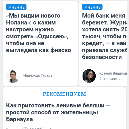
МНЕНИЕ
МНЕНИЕ
«Мы видим нового
Мой банк меня
Нолана»: с каким
бережет. Журн
настроем нужно
хотела снять 20
смотреть «Одиссею»,
тысяч, чтобы п
чтобы она не
кредит, — к ней
выглядела как фиаско
приехала служб
безопасности
Ксения Владими
Надежда Губарь
Автор мнения
РЕКОМЕНДУЕМ
Как приготовить ленивые беляши —
простой способ от жительницы
Барнаула