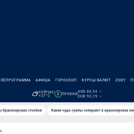
ЕЛЕПРОГРАММА
АФИША
ГОРОСКОП
КУРСЫ ВАЛЮТ
ZODY
П
USD 80,93
СЕЙЧАС
3
ПРОБКИ
+27°C
EUR 93,19
ы Красноярских столбов
Какие чудо-грибы собирают в красноярских ле
И