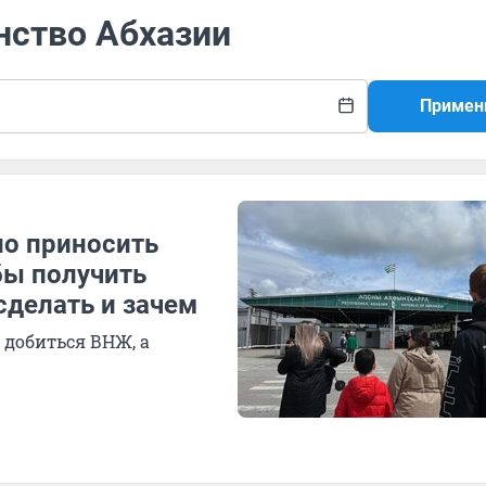
нство Абхазии
Примен
но приносить
бы получить
сделать и зачем
 добиться ВНЖ, а