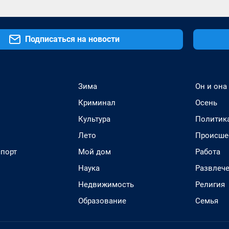
Подписаться на новости
Зима
Он и она
Криминал
Осень
Культура
Политик
Лето
Происше
спорт
Мой дом
Работа
Наука
Развлеч
Недвижимость
Религия
Образование
Семья