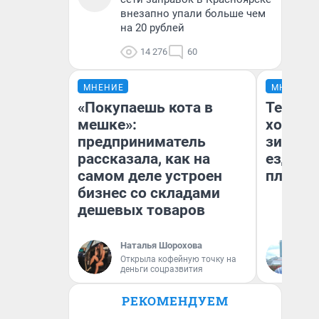
внезапно упали больше чем
на 20 рублей
14 276
60
МНЕНИЕ
МНЕНИЕ
«Покупаешь кота в
Тепло 
мешке»:
холодн
предприниматель
зимой.
рассказала, как на
ездит н
самом деле устроен
плюсы 
бизнес со складами
дешевых товаров
Наталья Шорохова
Д
Открыла кофейную точку на
деньги соцразвития
РЕКОМЕНДУЕМ