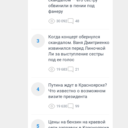
скандалом — его сестру
обвинили в пении под
фанеру
30 092
48
Когда концерт обернулся
3
скандалом. Ваня Дмитриенко
извинился перед Линочкой
Ли за выступление сестры
под ее голос
19 683
21
Путина ждут в Красноярске?
4
Что известно о возможном
визите президента
19 630
99
Цены на бензин на краевой
5
сети заправок в Красноярске