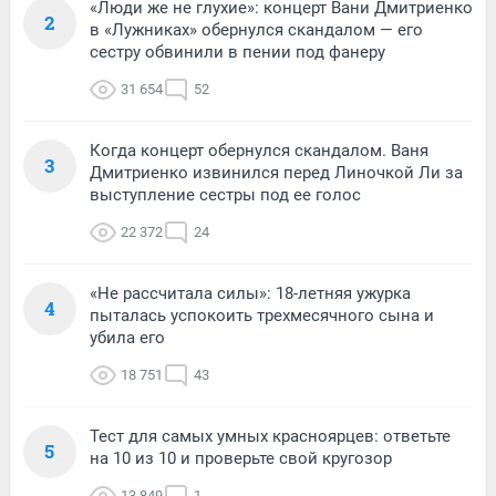
«Люди же не глухие»: концерт Вани Дмитриенко
2
в «Лужниках» обернулся скандалом — его
сестру обвинили в пении под фанеру
31 654
52
Когда концерт обернулся скандалом. Ваня
3
Дмитриенко извинился перед Линочкой Ли за
выступление сестры под ее голос
22 372
24
«Не рассчитала силы»: 18-летняя ужурка
4
пыталась успокоить трехмесячного сына и
убила его
18 751
43
Тест для самых умных красноярцев: ответьте
5
на 10 из 10 и проверьте свой кругозор
13 849
1