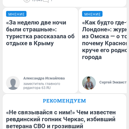
МНЕНИЕ
МНЕНИЕ
«За неделю две ночи
«Как будто где-
были страшные»:
Лондоне»: журн
туристка рассказала об
из Омска — о то
отдыхе в Крыму
почему Красно
круче его родно
города
Александра Исмайлова
Сергей Энквист
заместитель главного
редактора 63.RU
РЕКОМЕНДУЕМ
«Не связывайся с ним!» Чем известен
ревдинский гопник Черкас, избивший
ветерана СВО и грозивший