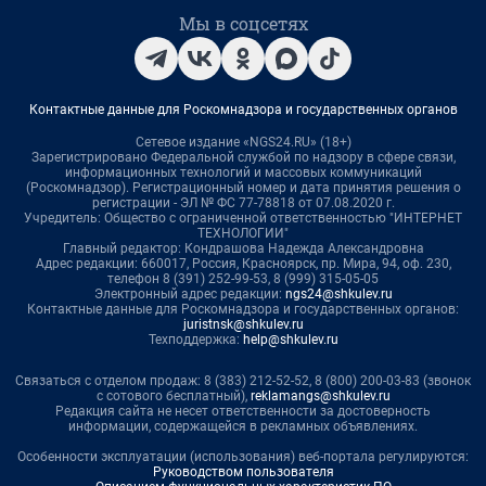
Мы в соцсетях
Контактные данные для Роскомнадзора и государственных органов
Сетевое издание «NGS24.RU» (18+)
Зарегистрировано Федеральной службой по надзору в сфере связи,
информационных технологий и массовых коммуникаций
(Роскомнадзор). Регистрационный номер и дата принятия решения о
регистрации - ЭЛ № ФС 77-78818 от 07.08.2020 г.
Учредитель: Общество с ограниченной ответственностью "ИНТЕРНЕТ
ТЕХНОЛОГИИ"
Главный редактор: Кондрашова Надежда Александровна
Адрес редакции: 660017, Россия, Красноярск, пр. Мира, 94, оф. 230,
телефон 8 (391) 252-99-53, 8 (999) 315-05-05
Электронный адрес редакции:
ngs24@shkulev.ru
Контактные данные для Роскомнадзора и государственных органов:
juristnsk@shkulev.ru
Техподдержка:
help@shkulev.ru
Связаться с отделом продаж: 8 (383) 212-52-52, 8 (800) 200-03-83 (звонок
с сотового бесплатный),
reklamangs@shkulev.ru
Редакция сайта не несет ответственности за достоверность
информации, содержащейся в рекламных объявлениях.
Особенности эксплуатации (использования) веб-портала регулируются:
Руководством пользователя