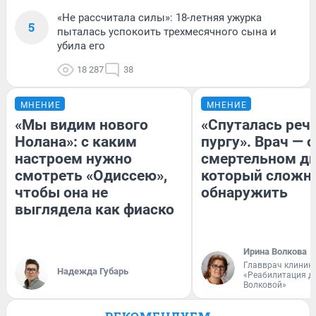
«Не рассчитала силы»: 18-летняя ужурка
5
пыталась успокоить трехмесячного сына и
убила его
18 287
38
МНЕНИЕ
МНЕНИЕ
«Мы видим нового
«Спуталась речь
Нолана»: с каким
пургу». Врач — о
настроем нужно
смертельном ди
смотреть «Одиссею»,
который сложн
чтобы она не
обнаружить
выглядела как фиаско
Ирина Волкова
Главврач клиник
Надежда Губарь
«Реабилитация д
Волковой»