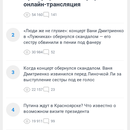
онлайн-трансляция
54 160
141
«Люди же не глухие»: концерт Вани Дмитриенко
2
в «Лужниках» обернулся скандалом — его
сестру обвинили в пении под фанеру
30 984
52
Когда концерт обернулся скандалом. Ваня
3
Дмитриенко извинился перед Линочкой Ли за
выступление сестры под ее голос
22 157
23
Путина ждут в Красноярске? Что известно о
4
возможном визите президента
19 911
99