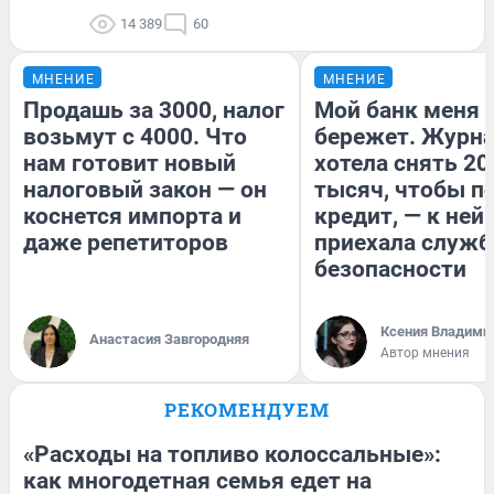
14 389
60
МНЕНИЕ
МНЕНИЕ
Продашь за 3000, налог
Мой банк меня
возьмут с 4000. Что
бережет. Журн
нам готовит новый
хотела снять 20
налоговый закон — он
тысяч, чтобы п
коснется импорта и
кредит, — к ней
даже репетиторов
приехала служб
безопасности
Ксения Владими
Анастасия Завгородняя
Автор мнения
РЕКОМЕНДУЕМ
«Расходы на топливо колоссальные»:
как многодетная семья едет на