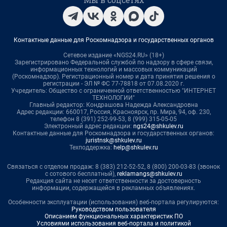
Контактные данные для Роскомнадзора и государственных органов
Сетевое издание «NGS24.RU» (18+)
Зарегистрировано Федеральной службой по надзору в сфере связи,
информационных технологий и массовых коммуникаций
(Роскомнадзор). Регистрационный номер и дата принятия решения о
регистрации - ЭЛ № ФС 77-78818 от 07.08.2020 г.
Учредитель: Общество с ограниченной ответственностью "ИНТЕРНЕТ
ТЕХНОЛОГИИ"
Главный редактор: Кондрашова Надежда Александровна
Адрес редакции: 660017, Россия, Красноярск, пр. Мира, 94, оф. 230,
телефон 8 (391) 252-99-53, 8 (999) 315-05-05
Электронный адрес редакции:
ngs24@shkulev.ru
Контактные данные для Роскомнадзора и государственных органов:
juristnsk@shkulev.ru
Техподдержка:
help@shkulev.ru
Связаться с отделом продаж: 8 (383) 212-52-52, 8 (800) 200-03-83 (звонок
с сотового бесплатный),
reklamangs@shkulev.ru
Редакция сайта не несет ответственности за достоверность
информации, содержащейся в рекламных объявлениях.
Особенности эксплуатации (использования) веб-портала регулируются:
Руководством пользователя
Описанием функциональных характеристик ПО
Условиями использования веб-портала и политикой