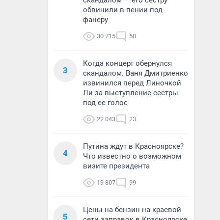
скандалом — его сестру
обвинили в пении под
фанеру
30 715
50
Когда концерт обернулся
3
скандалом. Ваня Дмитриенко
извинился перед Линочкой
Ли за выступление сестры
под ее голос
22 043
23
Путина ждут в Красноярске?
4
Что известно о возможном
визите президента
19 807
99
Цены на бензин на краевой
5
сети заправок в Красноярске