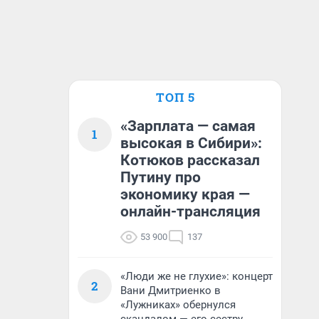
ТОП 5
«Зарплата — самая
1
высокая в Сибири»:
Котюков рассказал
Путину про
экономику края —
онлайн-трансляция
53 900
137
«Люди же не глухие»: концерт
2
Вани Дмитриенко в
«Лужниках» обернулся