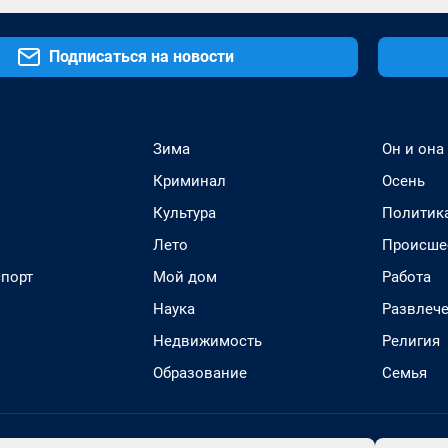
Подписаться на новости
Зима
Он и она
Криминал
Осень
Культура
Политик
Лето
Происше
спорт
Мой дом
Работа
Наука
Развлеч
Недвижимость
Религия
Образование
Семья