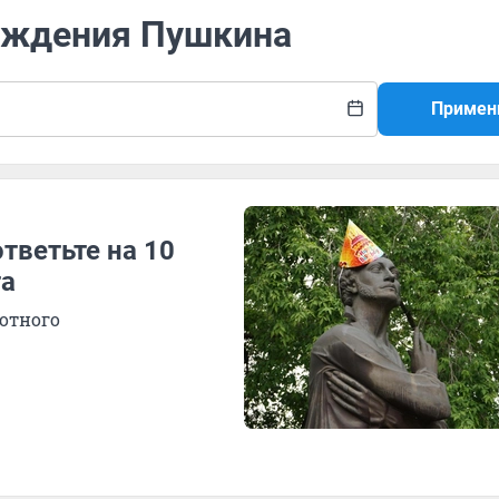
рождения Пушкина
Примен
тветьте на 10
та
мотного