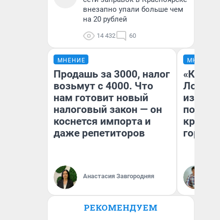
внезапно упали больше чем
на 20 рублей
14 432
60
МНЕНИЕ
МНЕНИЕ
Продашь за 3000, налог
«Как бу
возьмут с 4000. Что
Лондон
нам готовит новый
из Омск
налоговый закон — он
почему
коснется импорта и
круче е
даже репетиторов
города
Анастасия Завгородняя
Се
РЕКОМЕНДУЕМ