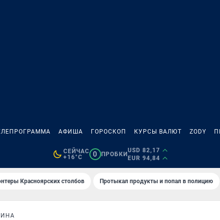
ЕЛЕПРОГРАММА
АФИША
ГОРОСКОП
КУРСЫ ВАЛЮТ
ZODY
П
USD 82,17
СЕЙЧАС
0
ПРОБКИ
+16°C
EUR 94,84
онтеры Красноярских столбов
Протыкал продукты и попал в полицию
КИНА