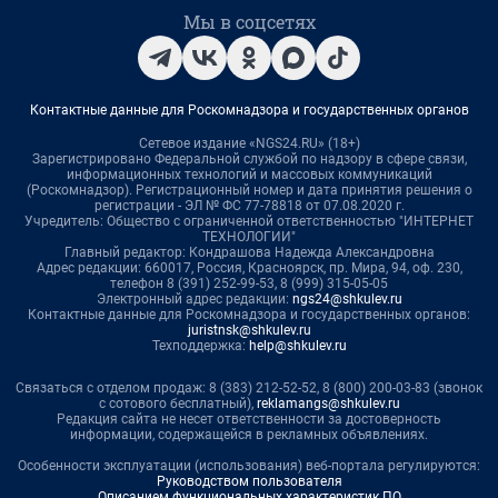
Мы в соцсетях
Контактные данные для Роскомнадзора и государственных органов
Сетевое издание «NGS24.RU» (18+)
Зарегистрировано Федеральной службой по надзору в сфере связи,
информационных технологий и массовых коммуникаций
(Роскомнадзор). Регистрационный номер и дата принятия решения о
регистрации - ЭЛ № ФС 77-78818 от 07.08.2020 г.
Учредитель: Общество с ограниченной ответственностью "ИНТЕРНЕТ
ТЕХНОЛОГИИ"
Главный редактор: Кондрашова Надежда Александровна
Адрес редакции: 660017, Россия, Красноярск, пр. Мира, 94, оф. 230,
телефон 8 (391) 252-99-53, 8 (999) 315-05-05
Электронный адрес редакции:
ngs24@shkulev.ru
Контактные данные для Роскомнадзора и государственных органов:
juristnsk@shkulev.ru
Техподдержка:
help@shkulev.ru
Связаться с отделом продаж: 8 (383) 212-52-52, 8 (800) 200-03-83 (звонок
с сотового бесплатный),
reklamangs@shkulev.ru
Редакция сайта не несет ответственности за достоверность
информации, содержащейся в рекламных объявлениях.
Особенности эксплуатации (использования) веб-портала регулируются:
Руководством пользователя
Описанием функциональных характеристик ПО