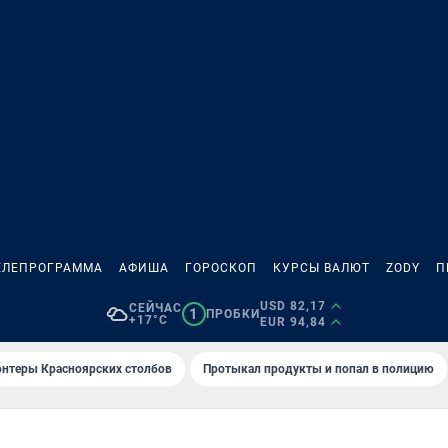
ЕЛЕПРОГРАММА
АФИША
ГОРОСКОП
КУРСЫ ВАЛЮТ
ZODY
П
USD 82,17
СЕЙЧАС
1
ПРОБКИ
+17°C
EUR 94,84
онтеры Красноярских столбов
Протыкал продукты и попал в полицию