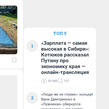
ТОП 5
«Зарплата — самая
1
высокая в Сибири»:
Котюков рассказал
Путину про
экономику края —
онлайн-трансляция
53 945
137
«Люди же не глухие»: концерт
2
Вани Дмитриенко в
«Лужниках» обернулся