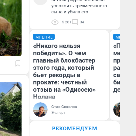
успокоить трехмесячного
сына и убила его
15 261
34
МНЕНИЕ
МНЕНИЕ
«Никого нельзя
«Покуп
победить». О чем
мешке»
главный блокбастер
предпр
этого года, который
рассказ
бьет рекорды в
самом 
прокате: честный
бизнес
отзыв на «Одиссею»
дешевы
Нолана
На
Стас Соколов
От
Эксперт
де
РЕКОМЕНДУЕМ