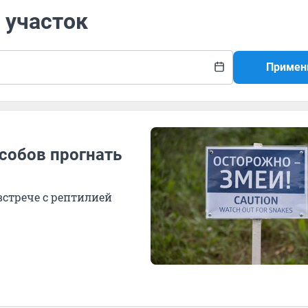
 участок
Примен
собов прогнать
встрече с рептилией