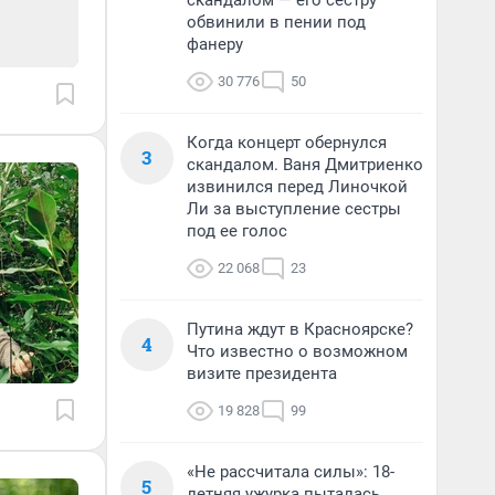
скандалом — его сестру
обвинили в пении под
фанеру
30 776
50
Когда концерт обернулся
3
скандалом. Ваня Дмитриенко
извинился перед Линочкой
Ли за выступление сестры
под ее голос
22 068
23
Путина ждут в Красноярске?
4
Что известно о возможном
визите президента
19 828
99
«Не рассчитала силы»: 18-
5
летняя ужурка пыталась