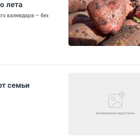
о лета
го календаря — без
ют семьи