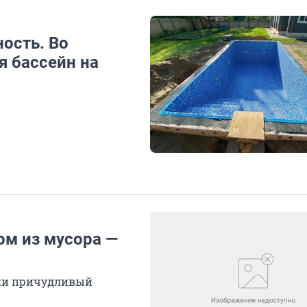
ость. Во
я бассейн на
ом из мусора —
шки причудливый