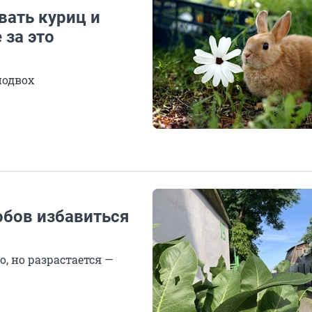
ать куриц и
 за это
подвох
обов избавиться
о, но разрастается —