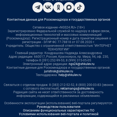
Контактные данные для Роскомнадзора и государственных органов
Сетевое издание «NGS24.RU» (18+)
Зарегистрировано Федеральной службой по надзору в сфере связи,
информационных технологий и массовых коммуникаций
(Роскомнадзор). Регистрационный номер и дата принятия решения о
регистрации - ЭЛ № ФС 77-78818 от 07.08.2020 г.
Учредитель: Общество с ограниченной ответственностью "ИНТЕРНЕТ
ТЕХНОЛОГИИ"
Главный редактор: Кондрашова Надежда Александровна
Адрес редакции: 660017, Россия, Красноярск, пр. Мира, 94, оф. 230,
телефон 8 (391) 252-99-53, 8 (999) 315-05-05
Электронный адрес редакции:
ngs24@shkulev.ru
Контактные данные для Роскомнадзора и государственных органов:
juristnsk@shkulev.ru
Техподдержка:
help@shkulev.ru
Связаться с отделом продаж: 8 (383) 212-52-52, 8 (800) 200-03-83 (звонок
с сотового бесплатный),
reklamangs@shkulev.ru
Редакция сайта не несет ответственности за достоверность
информации, содержащейся в рекламных объявлениях.
Особенности эксплуатации (использования) веб-портала регулируются:
Руководством пользователя
Описанием функциональных характеристик ПО
Условиями использования веб-портала и политикой