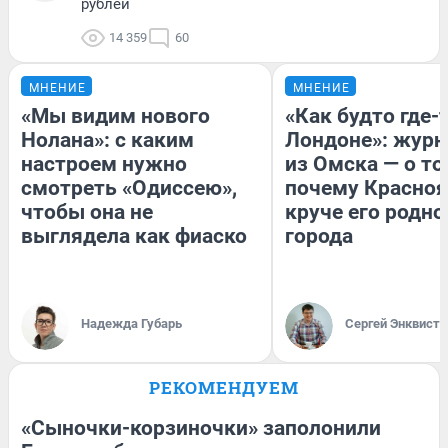
рублей
14 359
60
МНЕНИЕ
МНЕНИЕ
«Мы видим нового
«Как будто где-
Нолана»: с каким
Лондоне»: журн
настроем нужно
из Омска — о то
смотреть «Одиссею»,
почему Красно
чтобы она не
круче его родно
выглядела как фиаско
города
Надежда Губарь
Сергей Энквист
РЕКОМЕНДУЕМ
«Сыночки-корзиночки» заполонили