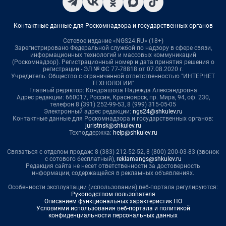
Контактные данные для Роскомнадзора и государственных органов
Сетевое издание «NGS24.RU» (18+)
Зарегистрировано Федеральной службой по надзору в сфере связи,
информационных технологий и массовых коммуникаций
(Роскомнадзор). Регистрационный номер и дата принятия решения о
регистрации - ЭЛ № ФС 77-78818 от 07.08.2020 г.
Учредитель: Общество с ограниченной ответственностью "ИНТЕРНЕТ
ТЕХНОЛОГИИ"
Главный редактор: Кондрашова Надежда Александровна
Адрес редакции: 660017, Россия, Красноярск, пр. Мира, 94, оф. 230,
телефон 8 (391) 252-99-53, 8 (999) 315-05-05
Электронный адрес редакции:
ngs24@shkulev.ru
Контактные данные для Роскомнадзора и государственных органов:
juristnsk@shkulev.ru
Техподдержка:
help@shkulev.ru
Связаться с отделом продаж: 8 (383) 212-52-52, 8 (800) 200-03-83 (звонок
с сотового бесплатный),
reklamangs@shkulev.ru
Редакция сайта не несет ответственности за достоверность
информации, содержащейся в рекламных объявлениях.
Особенности эксплуатации (использования) веб-портала регулируются:
Руководством пользователя
Описанием функциональных характеристик ПО
Условиями использования веб-портала и политикой
конфиденциальности персональных данных