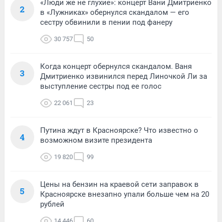
«Люди же не глухие»: концерт Вани Дмитриенко
2
в «Лужниках» обернулся скандалом — его
сестру обвинили в пении под фанеру
30 757
50
Когда концерт обернулся скандалом. Ваня
3
Дмитриенко извинился перед Линочкой Ли за
выступление сестры под ее голос
22 061
23
Путина ждут в Красноярске? Что известно о
4
возможном визите президента
19 820
99
Цены на бензин на краевой сети заправок в
5
Красноярске внезапно упали больше чем на 20
рублей
14 446
60