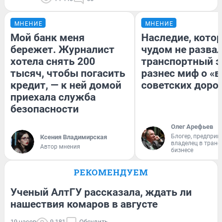
МНЕНИЕ
МНЕНИЕ
Мой банк меня
Наследие, кото
бережет. Журналист
чудом не разва
хотела снять 200
транспортный э
тысяч, чтобы погасить
разнес миф о «
кредит, — к ней домой
советских доро
приехала служба
безопасности
Олег Арефьев
Блогер, предприн
Ксения Владимирская
владелец в тран
Автор мнения
бизнесе
РЕКОМЕНДУЕМ
Ученый АлтГУ рассказала, ждать ли
нашествия комаров в августе
19 часов
9 181
Обсудить