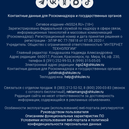
Контактные данные для Роскомнадзора и государственных органов
Сетевое издание «NGS24.RU» (18+)
Зарегистрировано Федеральной службой по надзору в сфере связи,
информационных технологий и массовых коммуникаций
(Роскомнадзор). Регистрационный номер и дата принятия решения о
регистрации - ЭЛ № ФС 77-78818 от 07.08.2020 г.
Учредитель: Общество с ограниченной ответственностью "ИНТЕРНЕТ
ТЕХНОЛОГИИ"
Главный редактор: Кондрашова Надежда Александровна
Адрес редакции: 660017, Россия, Красноярск, пр. Мира, 94, оф. 230,
телефон 8 (391) 252-99-53, 8 (999) 315-05-05
Электронный адрес редакции:
ngs24@shkulev.ru
Контактные данные для Роскомнадзора и государственных органов:
juristnsk@shkulev.ru
Техподдержка:
help@shkulev.ru
Связаться с отделом продаж: 8 (383) 212-52-52, 8 (800) 200-03-83 (звонок
с сотового бесплатный),
reklamangs@shkulev.ru
Редакция сайта не несет ответственности за достоверность
информации, содержащейся в рекламных объявлениях.
Особенности эксплуатации (использования) веб-портала регулируются:
Руководством пользователя
Описанием функциональных характеристик ПО
Условиями использования веб-портала и политикой
конфиденциальности персональных данных