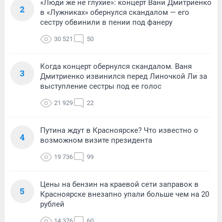
«Люди же не глухие»: концерт Вани Дмитриенко
2
в «Лужниках» обернулся скандалом — его
сестру обвинили в пении под фанеру
30 521
50
Когда концерт обернулся скандалом. Ваня
3
Дмитриенко извинился перед Линочкой Ли за
выступление сестры под ее голос
21 929
22
Путина ждут в Красноярске? Что известно о
4
возможном визите президента
19 736
99
Цены на бензин на краевой сети заправок в
5
Красноярске внезапно упали больше чем на 20
рублей
14 376
60