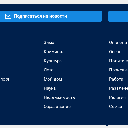
Подписаться на новости
Зима
Он и она
Криминал
Осень
Культура
Политик
Лето
Происше
спорт
Мой дом
Работа
Наука
Развлеч
Недвижимость
Религия
Образование
Семья