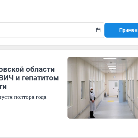
Примен
товской области
ВИЧ и гепатитом
ти
пустя полтора года