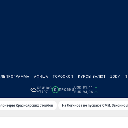
ЕЛЕПРОГРАММА
АФИША
ГОРОСКОП
КУРСЫ ВАЛЮТ
ZODY
П
USD 81,41
СЕЙЧАС
0
ПРОБКИ
+18°C
EUR 94,06
олонтеры Красноярских столбов
На Логинова не пускают СМИ. Законно 