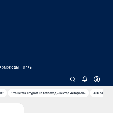
РОМОКОДЫ
ИГРЫ
ли?
Что не так с туром на теплоход «Виктор Астафьев»
AЗС закупае