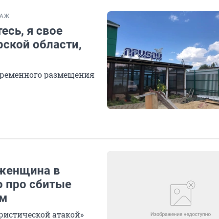
ТАЖ
есь, я свое
рской области,
 временного размещения
 женщина в
о про сбитые
ом
ристической атакой»