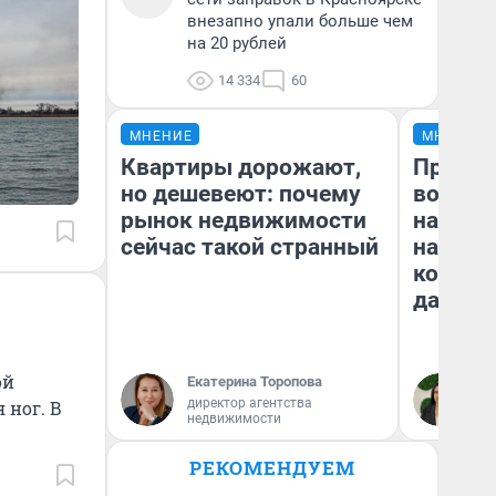
внезапно упали больше чем
на 20 рублей
14 334
60
МНЕНИЕ
МНЕНИЕ
Квартиры дорожают,
Продаш
но дешевеют: почему
возьмут
рынок недвижимости
нам го
сейчас такой странный
налого
коснет
даже р
ой
Екатерина Торопова
Ан
директор агентства
 ног. В
недвижимости
РЕКОМЕНДУЕМ