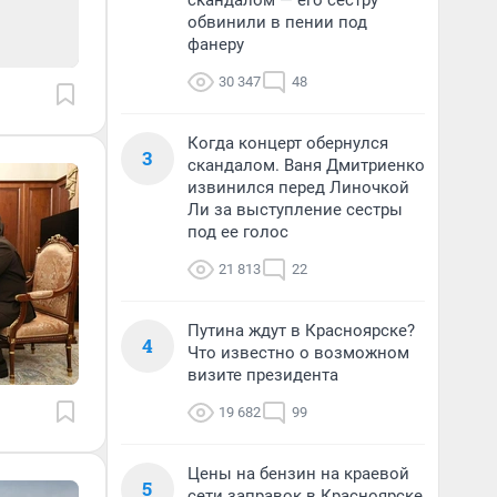
скандалом — его сестру
обвинили в пении под
фанеру
30 347
48
Когда концерт обернулся
3
скандалом. Ваня Дмитриенко
извинился перед Линочкой
Ли за выступление сестры
под ее голос
21 813
22
Путина ждут в Красноярске?
4
Что известно о возможном
визите президента
19 682
99
Цены на бензин на краевой
5
сети заправок в Красноярске