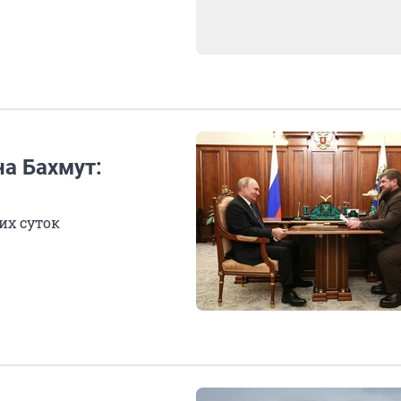
а Бахмут:
их суток