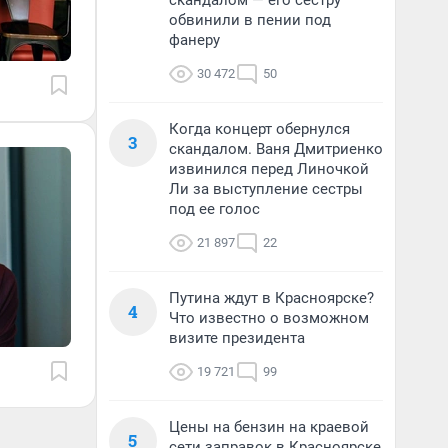
скандалом — его сестру
обвинили в пении под
фанеру
30 472
50
Когда концерт обернулся
3
скандалом. Ваня Дмитриенко
извинился перед Линочкой
Ли за выступление сестры
под ее голос
21 897
22
Путина ждут в Красноярске?
4
Что известно о возможном
визите президента
19 721
99
Цены на бензин на краевой
5
сети заправок в Красноярске