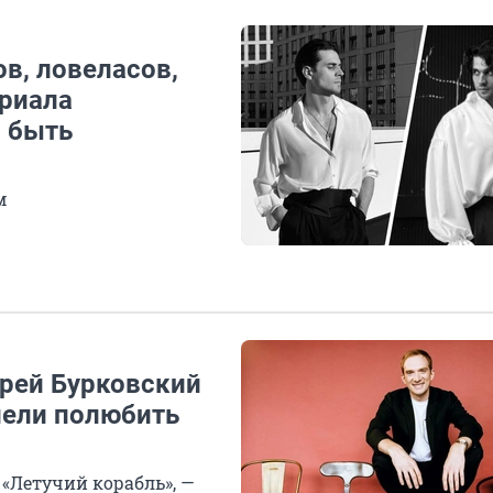
в, ловеласов,
ериала
я быть
м
дрей Бурковский
спели полюбить
 «Летучий корабль», —