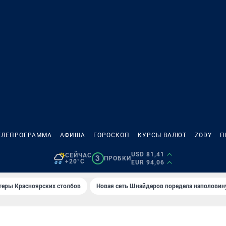
ЕЛЕПРОГРАММА
АФИША
ГОРОСКОП
КУРСЫ ВАЛЮТ
ZODY
П
USD 81,41
СЕЙЧАС
3
ПРОБКИ
+20°C
EUR 94,06
теры Красноярских столбов
Новая сеть Шнайдеров поредела наполовин