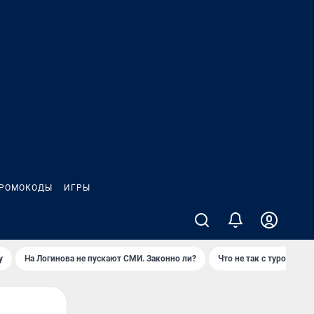
РОМОКОДЫ
ИГРЫ
у
На Логинова не пускают СМИ. Законно ли?
Что не так с туром на 