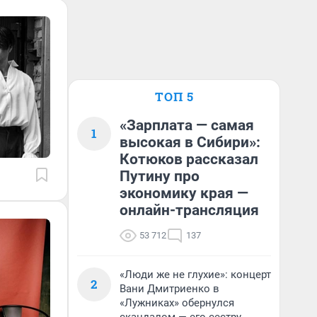
ТОП 5
«Зарплата — самая
1
высокая в Сибири»:
Котюков рассказал
Путину про
экономику края —
онлайн-трансляция
53 712
137
«Люди же не глухие»: концерт
2
Вани Дмитриенко в
«Лужниках» обернулся