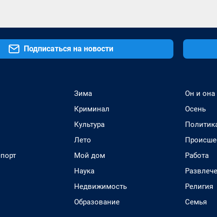
Подписаться на новости
Зима
Он и она
Криминал
Осень
Культура
Политик
Лето
Происше
спорт
Мой дом
Работа
Наука
Развлеч
Недвижимость
Религия
Образование
Семья