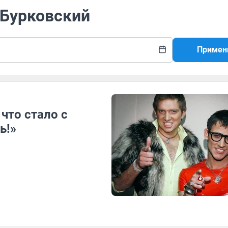
 Бурковский
Примен
 что стало с
ь!»