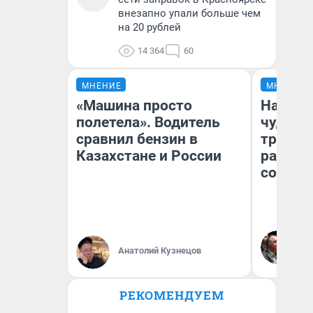
внезапно упали больше чем
на 20 рублей
14 364
60
МНЕНИЕ
МНЕНИЕ
«Машина просто
Наслед
полетела». Водитель
чудом 
сравнил бензин в
трансп
Казахстане и России
разнес
советс
Ол
Бл
Анатолий Кузнецов
вл
би
РЕКОМЕНДУЕМ