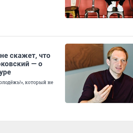
е скажет, что
рковский — о
уре
лодёжь!», который не