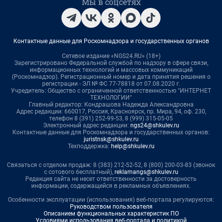
Мы в соцсетях
Контактные данные для Роскомнадзора и государственных органов
Сетевое издание «NGS24.RU» (18+)
Зарегистрировано Федеральной службой по надзору в сфере связи,
информационных технологий и массовых коммуникаций
(Роскомнадзор). Регистрационный номер и дата принятия решения о
регистрации - ЭЛ № ФС 77-78818 от 07.08.2020 г.
Учредитель: Общество с ограниченной ответственностью "ИНТЕРНЕТ
ТЕХНОЛОГИИ"
Главный редактор: Кондрашова Надежда Александровна
Адрес редакции: 660017, Россия, Красноярск, пр. Мира, 94, оф. 230,
телефон 8 (391) 252-99-53, 8 (999) 315-05-05
Электронный адрес редакции:
ngs24@shkulev.ru
Контактные данные для Роскомнадзора и государственных органов:
juristnsk@shkulev.ru
Техподдержка:
help@shkulev.ru
Связаться с отделом продаж: 8 (383) 212-52-52, 8 (800) 200-03-83 (звонок
с сотового бесплатный),
reklamangs@shkulev.ru
Редакция сайта не несет ответственности за достоверность
информации, содержащейся в рекламных объявлениях.
Особенности эксплуатации (использования) веб-портала регулируются:
Руководством пользователя
Описанием функциональных характеристик ПО
Условиями использования веб-портала и политикой