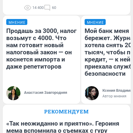
14 400
60
МНЕНИЕ
МНЕНИЕ
Продашь за 3000, налог
Мой банк меня
возьмут с 4000. Что
бережет. Журн
нам готовит новый
хотела снять 20
налоговый закон — он
тысяч, чтобы п
коснется импорта и
кредит, — к ней
даже репетиторов
приехала служб
безопасности
Ксения Владими
Анастасия Завгородняя
Автор мнения
РЕКОМЕНДУЕМ
«Так неожиданно и приятно». Героиня
мема вспомнила о съемках с гуру