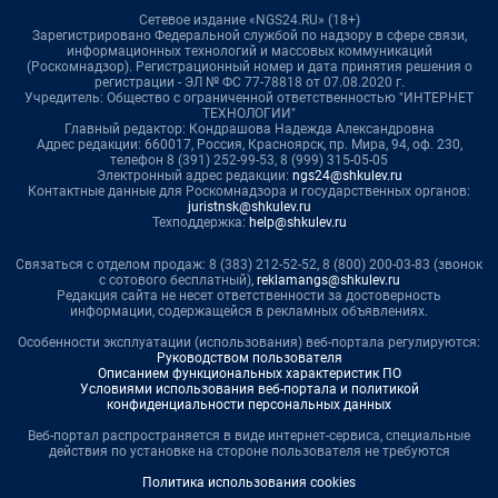
Сетевое издание «NGS24.RU» (18+)
Зарегистрировано Федеральной службой по надзору в сфере связи,
информационных технологий и массовых коммуникаций
(Роскомнадзор). Регистрационный номер и дата принятия решения о
регистрации - ЭЛ № ФС 77-78818 от 07.08.2020 г.
Учредитель: Общество с ограниченной ответственностью "ИНТЕРНЕТ
ТЕХНОЛОГИИ"
Главный редактор: Кондрашова Надежда Александровна
Адрес редакции: 660017, Россия, Красноярск, пр. Мира, 94, оф. 230,
телефон 8 (391) 252-99-53, 8 (999) 315-05-05
Электронный адрес редакции:
ngs24@shkulev.ru
Контактные данные для Роскомнадзора и государственных органов:
juristnsk@shkulev.ru
Техподдержка:
help@shkulev.ru
Связаться с отделом продаж: 8 (383) 212-52-52, 8 (800) 200-03-83 (звонок
с сотового бесплатный),
reklamangs@shkulev.ru
Редакция сайта не несет ответственности за достоверность
информации, содержащейся в рекламных объявлениях.
Особенности эксплуатации (использования) веб-портала регулируются:
Руководством пользователя
Описанием функциональных характеристик ПО
Условиями использования веб-портала и политикой
конфиденциальности персональных данных
Веб-портал распространяется в виде интернет-сервиса, специальные
действия по установке на стороне пользователя не требуются
Политика использования cookies