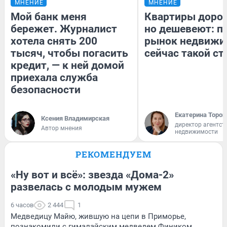
МНЕНИЕ
МНЕНИЕ
Мой банк меня
Квартиры доро
бережет. Журналист
но дешевеют: п
хотела снять 200
рынок недвижи
тысяч, чтобы погасить
сейчас такой с
кредит, — к ней домой
приехала служба
безопасности
Екатерина Тороп
Ксения Владимирская
директор агентст
Автор мнения
недвижимости
РЕКОМЕНДУЕМ
«Ну вот и всё»: звезда «Дома-2»
развелась с молодым мужем
6 часов
2 444
1
Медведицу Майю, жившую на цепи в Приморье,
познакомили с гималайским медведем Фиником