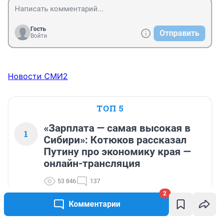
Гость
Отправить
Войти
Новости СМИ2
ТОП 5
«Зарплата — самая высокая в
1
Сибири»: Котюков рассказал
Путину про экономику края —
онлайн-трансляция
53 846
137
2
Комментарии
«Люди же не глухие»: концерт Вани
2
Дмитриенко в «Лужниках» обернулся