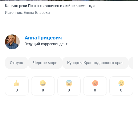
Каньон реки Псахо живописен в любое время года
Источник: 
Елена Власова
Анна Грицевич
Ведущий корреспондент
Отпуск
Черное море
Курорты Краснодарского края
О
0
0
0
0
0