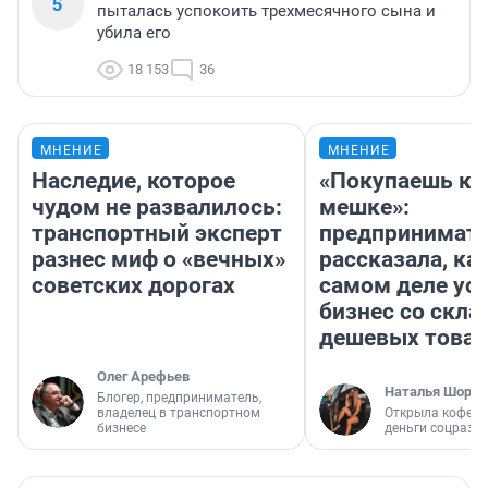
5
пыталась успокоить трехмесячного сына и
убила его
18 153
36
МНЕНИЕ
МНЕНИЕ
Наследие, которое
«Покупаешь ко
чудом не развалилось:
мешке»:
транспортный эксперт
предпринимат
разнес миф о «вечных»
рассказала, как
советских дорогах
самом деле ус
бизнес со скл
дешевых това
Олег Арефьев
Наталья Шорох
Блогер, предприниматель,
владелец в транспортном
Открыла кофейн
бизнесе
деньги соцразв