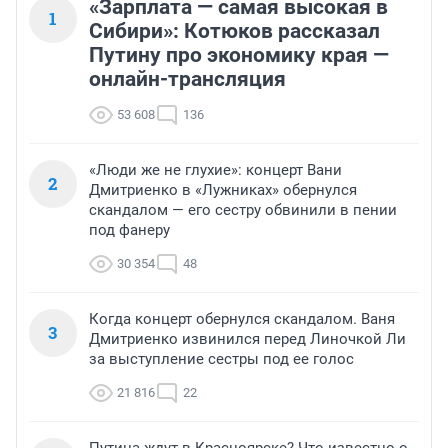
«Зарплата — самая высокая в
1
Сибири»: Котюков рассказал
Путину про экономику края —
онлайн-трансляция
53 608
136
«Люди же не глухие»: концерт Вани
2
Дмитриенко в «Лужниках» обернулся
скандалом — его сестру обвинили в пении
под фанеру
30 354
48
Когда концерт обернулся скандалом. Ваня
3
Дмитриенко извинился перед Линочкой Ли
за выступление сестры под ее голос
21 816
22