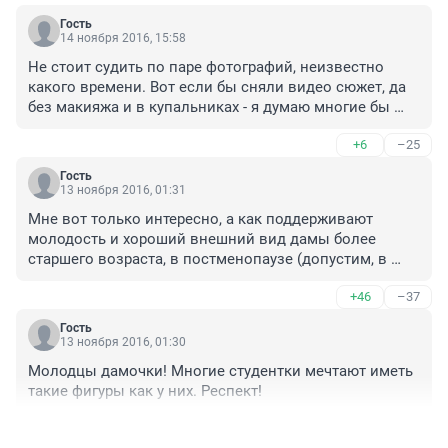
Гость
14 ноября 2016, 15:58
Не стоит судить по паре фотографий, неизвестно 
какого времени. Вот если бы сняли видео сюжет, да 
без макияжа и в купальниках - я думаю многие бы 
восторги поутихли бы... Это же все шоу....
+6
–25
Гость
13 ноября 2016, 01:31
Мне вот только интересно, а как поддерживают 
молодость и хороший внешний вид дамы более 
старшего возраста, в постменопаузе (допустим, в 
районе 54-58 лет?) Просто если смотреть фотки и 
+46
–37
видео многих европеек - они и в этом возрасте 
стройные и подтинутые, да и выглядят относительно 
Гость
молодо, а вот наши- не всегда. Неужели ЗГТ?
13 ноября 2016, 01:30
Молодцы дамочки! Многие студентки мечтают иметь 
такие фигуры как у них. Респект!
+181
–20