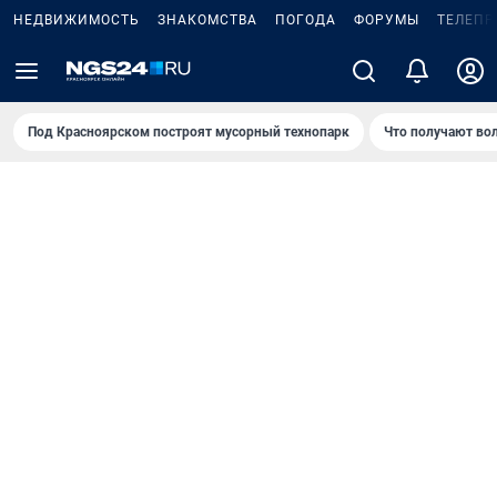
НЕДВИЖИМОСТЬ
ЗНАКОМСТВА
ПОГОДА
ФОРУМЫ
ТЕЛЕПР
Под Крaсноярском построят мусорный технопарк
Что получают во