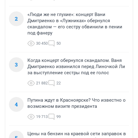
«Люди же не глухие»: концерт Вани
2
Дмитриенко в «Лужниках» обернулся
скандалом — его сестру обвинили в пении
под фанеру
30 450
50
Когда концерт обернулся скандалом. Ваня
3
Дмитриенко извинился перед Линочкой Ли
за выступление сестры под ее голос
21 882
22
Путина ждут в Красноярске? Что известно о
4
возможном визите президента
19 713
99
Цены на бензин на краевой сети заправок в
5