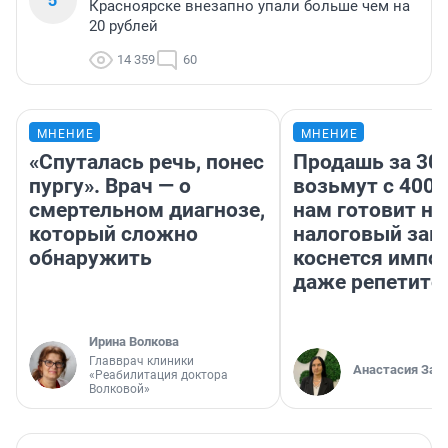
Красноярске внезапно упали больше чем на
20 рублей
14 359
60
МНЕНИЕ
МНЕНИЕ
«Спуталась речь, понес
Продашь за 300
пургу». Врач — о
возьмут с 4000
смертельном диагнозе,
нам готовит н
который сложно
налоговый зако
обнаружить
коснется импор
даже репетито
Ирина Волкова
Главврач клиники
Анастасия Зав
«Реабилитация доктора
Волковой»