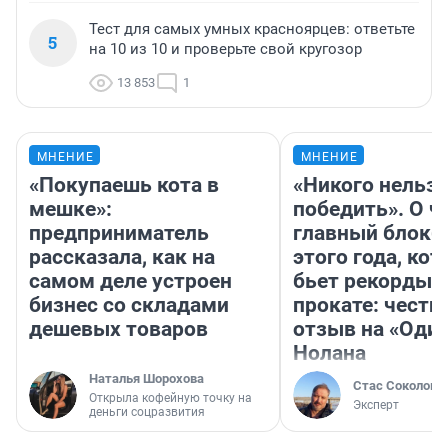
Тест для самых умных красноярцев: ответьте
5
на 10 из 10 и проверьте свой кругозор
13 853
1
МНЕНИЕ
МНЕНИЕ
«Покупаешь кота в
«Никого нельз
мешке»:
победить». О ч
предприниматель
главный блокб
рассказала, как на
этого года, ко
самом деле устроен
бьет рекорды 
бизнес со складами
прокате: честн
дешевых товаров
отзыв на «Оди
Нолана
Наталья Шорохова
Стас Соколов
Открыла кофейную точку на
Эксперт
деньги соцразвития