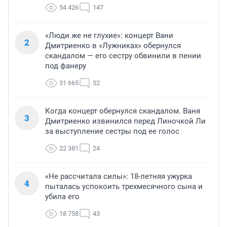
54 426
147
«Люди же не глухие»: концерт Вани
2
Дмитриенко в «Лужниках» обернулся
скандалом — его сестру обвинили в пении
под фанеру
31 665
52
Когда концерт обернулся скандалом. Ваня
3
Дмитриенко извинился перед Линочкой Ли
за выступление сестры под ее голос
22 381
24
«Не рассчитала силы»: 18-летняя ужурка
4
пыталась успокоить трехмесячного сына и
убила его
18 758
43