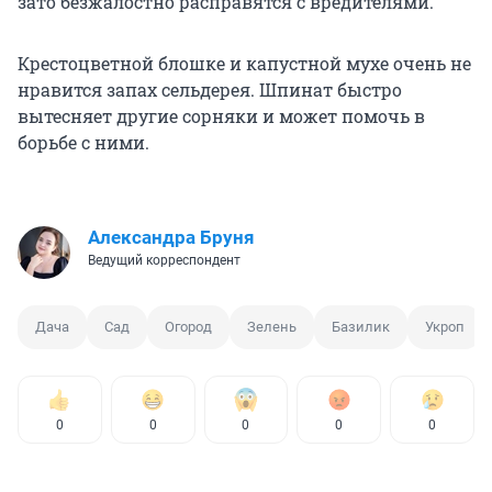
зато безжалостно расправятся с вредителями.
Крестоцветной блошке и капустной мухе очень не
нравится запах сельдерея. Шпинат быстро
вытесняет другие сорняки и может помочь в
борьбе с ними.
Александра Бруня
Ведущий корреспондент
Дача
Сад
Огород
Зелень
Базилик
Укроп
0
0
0
0
0