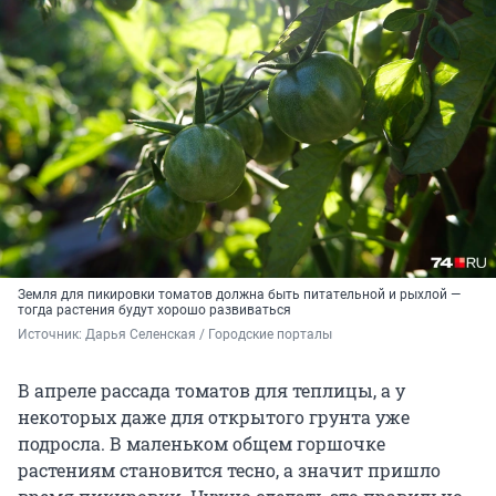
Земля для пикировки томатов должна быть питательной и рыхлой —
тогда растения будут хорошо развиваться
Источник: 
Дарья Селенская / Городские порталы
В апреле рассада томатов для теплицы, а у
некоторых даже для открытого грунта уже
подросла. В маленьком общем горшочке
растениям становится тесно, а значит пришло