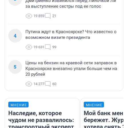
Дмитриенко извинился перед Линочкой Ли
за выступление сестры под ее голос
19 859
21
Путина ждут в Красноярске? Что известно о
4
возможном визите президента
19 631
99
Цены на бензин на краевой сети заправок в
5
Красноярске внезапно упали больше чем на
20 рублей
14 277
60
МНЕНИЕ
МНЕНИЕ
Наследие, которое
Мой банк меня
чудом не развалилось:
бережет. Журн
транспортный эксперт
хотела снять 2