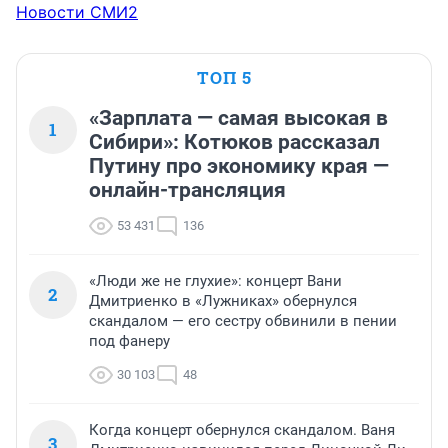
Новости СМИ2
ТОП 5
«Зарплата — самая высокая в
1
Сибири»: Котюков рассказал
Путину про экономику края —
онлайн-трансляция
53 431
136
«Люди же не глухие»: концерт Вани
2
Дмитриенко в «Лужниках» обернулся
скандалом — его сестру обвинили в пении
под фанеру
30 103
48
Когда концерт обернулся скандалом. Ваня
3