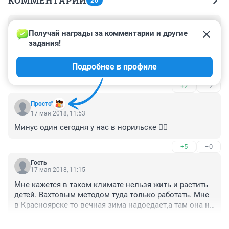
КОММЕНТАРИИ
20
Гость
17 мая 2018, 19:05
Получай награды за комментарии и другие 
задания!
Да -17 это не+33 а вода + 36 это Вьетнам Doclet 3 года 
жыву там мне нравится лучше чем в Тае только 
Подробнее в профиле
вьетнамки ревнивые
+2
–2
Просто"
17 мая 2018, 11:53
Минус один сегодня у нас в норильске 🤦‍♀️
+5
–0
Гость
17 мая 2018, 11:15
Мне кажется в таком климате нельзя жить и растить 
детей. Вахтовым методом туда только работать. Мне 
в Красноярске то вечная зима надоедает,а там она на 
самом деле вечная, как то грустно.
+12
–4