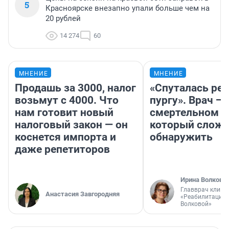
5
Красноярске внезапно упали больше чем на
20 рублей
14 274
60
МНЕНИЕ
МНЕНИЕ
Продашь за 3000, налог
«Спуталась реч
возьмут с 4000. Что
пургу». Врач — 
нам готовит новый
смертельном д
налоговый закон — он
который слож
коснется импорта и
обнаружить
даже репетиторов
Ирина Волкова
Главврач клини
Анастасия Завгородняя
«Реабилитация 
Волковой»