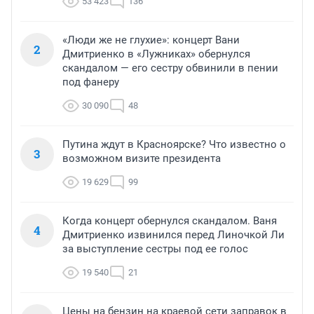
53 423
136
«Люди же не глухие»: концерт Вани
2
Дмитриенко в «Лужниках» обернулся
скандалом — его сестру обвинили в пении
под фанеру
30 090
48
Путина ждут в Красноярске? Что известно о
3
возможном визите президента
19 629
99
Когда концерт обернулся скандалом. Ваня
4
Дмитриенко извинился перед Линочкой Ли
за выступление сестры под ее голос
19 540
21
Цены на бензин на краевой сети заправок в