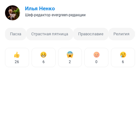
Илья Ненко
Шеф-редактор evergreen-редакции
Пасха
Страстная пятница
Православие
Религия
26
6
2
0
6