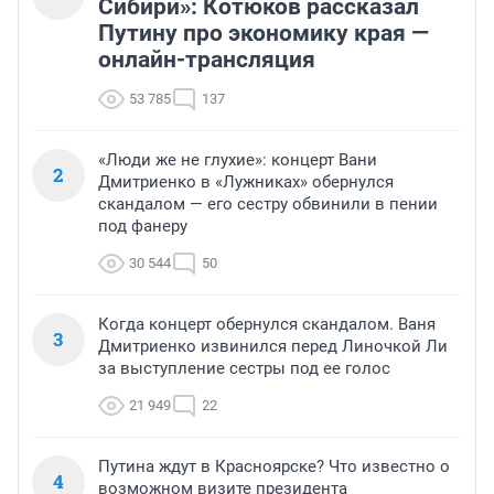
Сибири»: Котюков рассказал
Путину про экономику края —
онлайн-трансляция
53 785
137
«Люди же не глухие»: концерт Вани
2
Дмитриенко в «Лужниках» обернулся
скандалом — его сестру обвинили в пении
под фанеру
30 544
50
Когда концерт обернулся скандалом. Ваня
3
Дмитриенко извинился перед Линочкой Ли
за выступление сестры под ее голос
21 949
22
Путина ждут в Красноярске? Что известно о
4
возможном визите президента