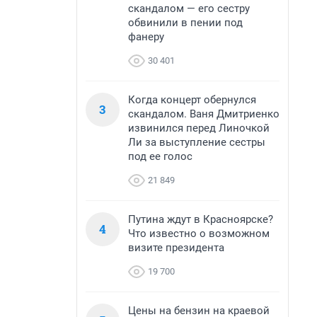
скандалом — его сестру
обвинили в пении под
фанеру
30 401
Когда концерт обернулся
3
скандалом. Ваня Дмитриенко
извинился перед Линочкой
Ли за выступление сестры
под ее голос
21 849
Путина ждут в Красноярске?
4
Что известно о возможном
визите президента
19 700
Цены на бензин на краевой