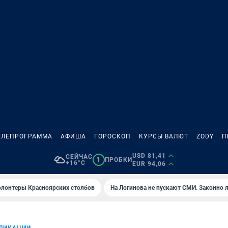
ЕЛЕПРОГРАММА
АФИША
ГОРОСКОП
КУРСЫ ВАЛЮТ
ZODY
П
USD 81,41
СЕЙЧАС
1
ПРОБКИ
+16°C
EUR 94,06
олонтеры Красноярских столбов
На Логинова не пускают СМИ. Законно 