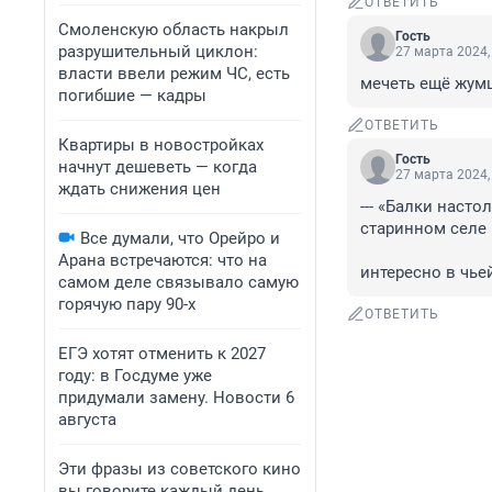
ОТВЕТИТЬ
Смоленскую область накрыл
Гость
разрушительный циклон:
27 марта 2024,
власти ввели режим ЧС, есть
мечеть ещё жумш
погибшие — кадры
ОТВЕТИТЬ
Квартиры в новостройках
Гость
начнут дешеветь — когда
27 марта 2024,
ждать снижения цен
--- «Балки насто
старинном селе

Все думали, что Орейро и
Арана встречаются: что на
интересно в чье
самом деле связывало самую
горячую пару 90-х
ОТВЕТИТЬ
ЕГЭ хотят отменить к 2027
году: в Госдуме уже
придумали замену. Новости 6
августа
Эти фразы из советского кино
вы говорите каждый день.