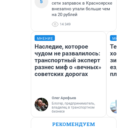
5
сети заправок в Красноярске
внезапно упали больше чем
на 20 рублей
14 349
МНЕНИЕ
МНЕНИ
Наследие, которое
Тепло
чудом не развалилось:
холод
транспортный эксперт
зимой
разнес миф о «вечных»
ездит
советских дорогах
плюсы
Олег Арефьев
Блогер, предприниматель,
владелец в транспортном
бизнесе
РЕКОМЕНДУЕМ