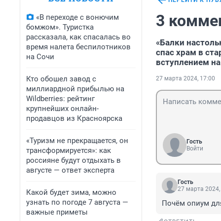
ПЕРЕЙТИ К ПУ
3 комме
«В переходе с вонючим
бомжом». Туристка
рассказала, как спасалась во
«Балки настоль
время налета беспилотников
спас храм в ста
на Сочи
вступлением на
Кто обошел завод с
27 марта 2024, 17:00
миллиардной прибылью на
Wildberries: рейтинг
крупнейших онлайн-
продавцов из Красноярска
«Туризм не прекращается, он
Гость
Войти
трансформируется»: как
россияне будут отдыхать в
августе — ответ эксперта
Гость
27 марта 2024,
Какой будет зима, можно
узнать по погоде 7 августа —
Почём опиум для
важные приметы