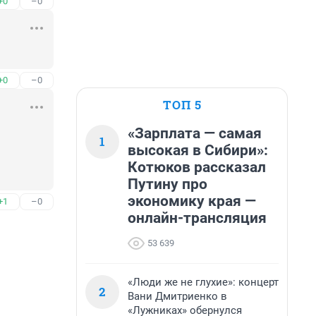
+0
–0
+0
–0
ТОП 5
«Зарплата — самая
1
высокая в Сибири»:
Котюков рассказал
Путину про
экономику края —
+1
–0
онлайн-трансляция
53 639
«Люди же не глухие»: концерт
2
Вани Дмитриенко в
«Лужниках» обернулся