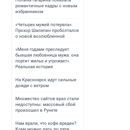
Полина Гагарина показала
романтичные кадры с новым
избранником
«Четырех мужей потеряла»:
Прохор Шаляпин проболтался
о новой возлюбленной
«Меня годами преследует
бывшая любовница мужа: она
портит жилье и угрожает».
Реальная история
На Красноярск идут сильные
дожди с ветром
Множество сайтов враз стали
недоступны: массовый сбой
произошел в Рунете
Нам врали, что кофе вреден?
Кому можно пить до пяти