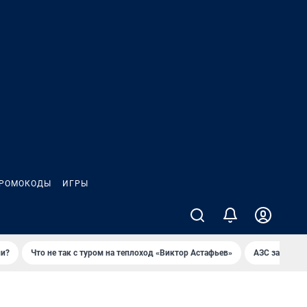
РОМОКОДЫ
ИГРЫ
ли?
Что не так с туром на теплоход «Виктор Астафьев»
AЗС закупае