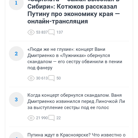
1
Сибири»: Котюков рассказал
Путину про экономику края —
онлайн-трансляция
53 837
137
«Люди же не глухие»: концерт Вани
2
Дмитриенко в «Лужниках» обернулся
скандалом — его сестру обвинили в пении
под фанеру
30 613
50
Когда концерт обернулся скандалом. Ваня
3
Дмитриенко извинился перед Линочкой Ли
за выступление сестры под ее голос
21 990
22
Путина ждут в Красноярске? Что известно о