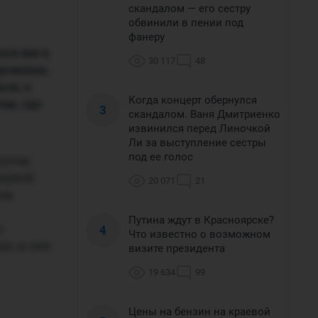
скандалом — его сестру
обвинили в пении под
фанеру
ься им в
30 117
48
кромные,
льзя
, а
Когда концерт обернулся
ам, где
3
скандалом. Ваня Дмитриенко
извинился перед Линочкой
Ли за выступление сестры
под ее голос
ругом
видной
20 071
21
ом
Путина ждут в Красноярске?
л
4
Что известно о возможном
ше, и они
визите президента
19 634
99
Цены на бензин на краевой