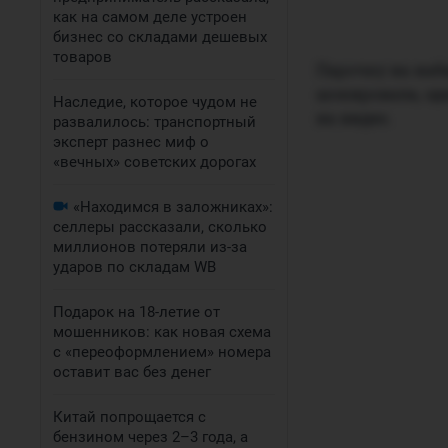
как на самом деле устроен
бизнес со складами дешевых
товаров
Парочку на наб
шокировала, од
Наследие, которое чудом не
на видео.
развалилось: транспортный
эксперт разнес миф о
«вечных» советских дорогах
«Находимся в заложниках»:
селлеры рассказали, сколько
миллионов потеряли из-за
ударов по складам WB
Подарок на 18-летие от
мошенников: как новая схема
с «переоформлением» номера
оставит вас без денег
Китай попрощается с
бензином через 2–3 года, а