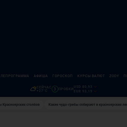
ЕЛЕПРОГРАММА
АФИША
ГОРОСКОП
КУРСЫ ВАЛЮТ
ZODY
П
USD 80,93
СЕЙЧАС
3
ПРОБКИ
+27°C
EUR 93,19
ы Красноярских столбов
Какие чудо-грибы собирают в красноярских ле