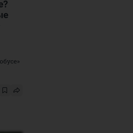
е?
ые
—
обусе»