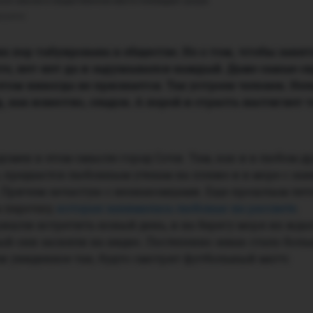
ься сексом в общественном месте побеждает разум
дошина
их пор табуирована в обществе. Но о том, чтобы занят
е, нет-нет да и задумывался каждый. Даже самые с
в этом никогда
не признается. Так устроен человек. Не
 как известно, сладок. А порой и страсть настигнет т
смен в этом смысле город Сочи. Там, как и в любом д
 предаются любовным утехам на пляже и в море с за
 Причем зачастую с незнакомцами. Еще прошлым лет
 парочку,
которая занималась любовью на рассвете
.
шли встретить новый день, и на берегу моря их жда
й они засняли на видео. Постепенно зевак стало боль
 увиденное так, будто смотрят футбольный матч: