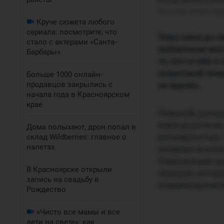
Иногда желание занят
Источник: 
Полина Ав
Круче сюжета любого
сериала: посмотрите, что
Тема секса до с
стало с актерами «Санта-
публичном мест
Барбары»
те, кто и себе 
запретный плод,
Больше 1000 онлайн-
не ждешь.
продавцов закрылись с
начала года в Красноярском
крае
Пожалуй, рекорд
южном регионе,
Дома полыхают, дрон попал в
регулярностью.
склад Wildberries: главное о
налетах
полиция искала
Отдыхающие при
В Красноярске открыли
сюрприз, которы
запись на свадьбу в
комментировали
Рождество
«Чисто все мамы и все
дети на свете»: как