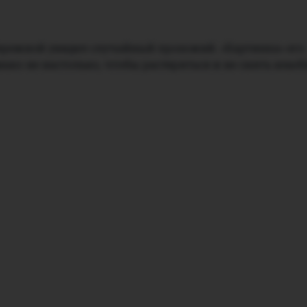
ережной увидел случайный прохожий. «Картинка» его
нако не настолько, чтобы растеряться и не снять влю