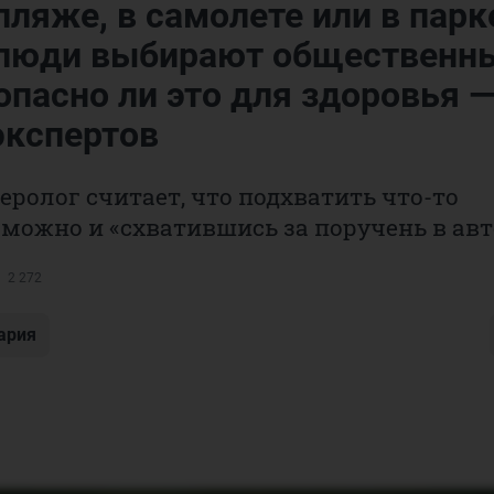
пляже, в самолете или в парк
люди выбирают общественн
опасно ли это для здоровья 
экспертов
ролог считает, что подхватить что-то
можно и «схватившись за поручень в авт
2 272
ария