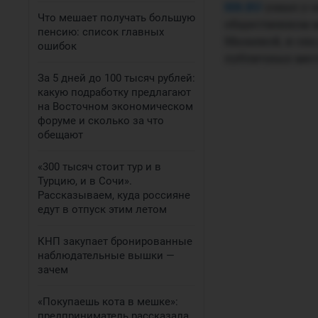
NN.RU
узнал у 
Что мешает получать большую
общественном м
пенсию: список главных
Мазаевой, и она
ошибок
публичных мест
За 5 дней до 100 тысяч рублей:
какую подработку предлагают
на Восточном экономическом
форуме и сколько за что
обещают
«300 тысяч стоит тур и в
Турцию, и в Сочи».
Рассказываем, куда россияне
едут в отпуск этим летом
КНП закупает бронированные
наблюдательные вышки —
зачем
«Покупаешь кота в мешке»:
предприниматель рассказала,