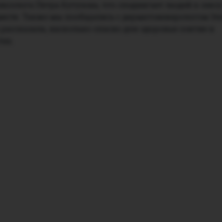
сексолога Петра Кутузова, что сподвигает людей к сексу
есте. Также мы пообщались с дерматовенерологом Эл
 рассказала, насколько опасно для здоровья соитие в
ах.