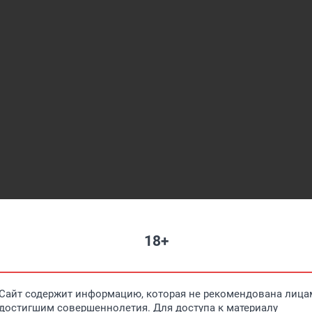
18+
идят цены на жилье и находят место повыгоднее.
Сайт содержит информацию, которая не рекомендована лицам
достигшим совершеннолетия. Для доступа к материалу