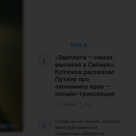
ТОП 5
«Зарплата — самая
1
высокая в Сибири»:
Котюков рассказал
Путину про
экономику края —
онлайн-трансляция
53 444
136
«Люди же не глухие»: концерт
2
Вани Дмитриенко в
«Лужниках» обернулся