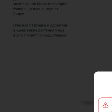
медвежонок Момота покорил
буквально весь интернет.
Видео
Опасная петрушка и ядовитая
вишня: какие растения чаще
всего путают со съедобными
— Они просто в