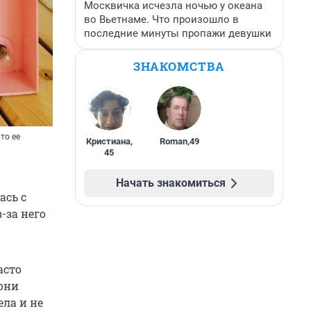
Москвичка исчезла ночью у океана
во Вьетнаме. Что произошло в
последние минуты пропажи девушки
ЗНАКОМСТВА
то ее
Кристиана
,
Roman
,
49
45
Начать знакомиться
ась с
-за него
асто
 они
ела и не