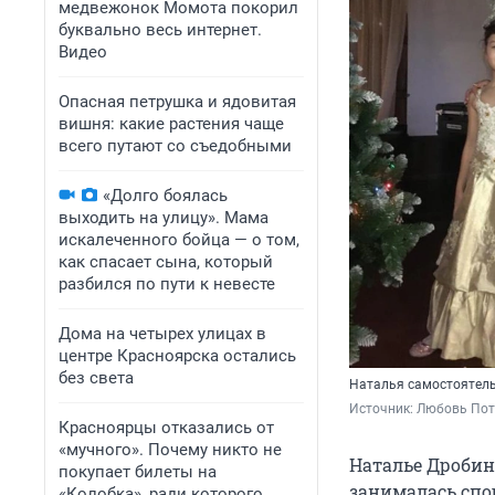
медвежонок Момота покорил
буквально весь интернет.
Видео
Опасная петрушка и ядовитая
вишня: какие растения чаще
всего путают со съедобными
«Долго боялась
выходить на улицу». Мама
искалеченного бойца — о том,
как спасает сына, который
разбился по пути к невесте
Дома на четырех улицах в
центре Красноярска остались
без света
Наталья самостоятель
Источник: 
Любовь Пот
Красноярцы отказались от
«мучного». Почему никто не
Наталье Дробин
покупает билеты на
занималась спо
«Колобка», ради которого