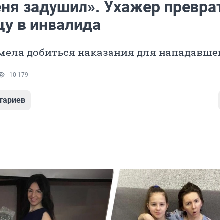
еня задушил». Ухажер превра
цу в инвалида
мела добиться наказания для нападавше
10 179
тариев