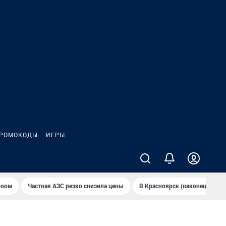
РОМОКОДЫ
ИГРЫ
оном
Частная АЗС резко снизила цены
В Крaсноярск (нaконец-то) н