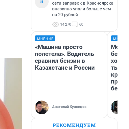
5
сети заправок в Красноярске
внезапно упали больше чем
на 20 рублей
14 270
60
МНЕНИЕ
МНЕНИ
«Машина просто
Мой б
полетела». Водитель
береж
сравнил бензин в
хотел
Казахстане и России
тысяч
креди
приех
безоп
Анатолий Кузнецов
РЕКОМЕНДУЕМ