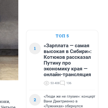
ТОП 5
«Зарплата — самая
1
высокая в Сибири»:
Котюков рассказал
Путину про
экономику края —
онлайн-трансляция
53 408
136
«Люди же не глухие»: концерт
2
изни,
Вани Дмитриенко в
«Лужниках» обернулся
. Четыре