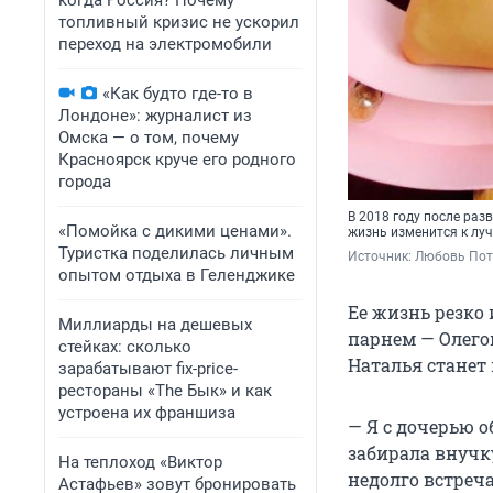
когда Россия? Почему
топливный кризис не ускорил
переход на электромобили
«Как будто где-то в
Лондоне»: журналист из
Омска — о том, почему
Красноярск круче его родного
города
В 2018 году после раз
«Помойка с дикими ценами».
жизнь изменится к лу
Туристка поделилась личным
Источник: 
Любовь Пот
опытом отдыха в Геленджике
Ее жизнь резко 
Миллиарды на дешевых
парнем — Олегом
стейках: сколько
Наталья станет
зарабатывают fix-price-
рестораны «The Бык» и как
устроена их франшиза
— Я с дочерью 
забирала внучку
На теплоход «Виктор
недолго встреча
Астафьев» зовут бронировать