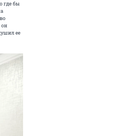
о где бы
ша
иво
 он
душил ее