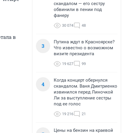
скандалом — его сестру
обвинили в пении под
фанеру
30 074
48
ю
отала в
Путина ждут в Красноярске?
3
Что известно о возможном
визите президента
19 627
99
Когда концерт обернулся
4
скандалом. Ваня Дмитриенко
извинился перед Линочкой
Ли за выступление сестры
под ее голос
19 216
21
Цены на бензин на краевой