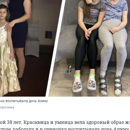
но воспитывала дочь Алину
орочина
ой 38 лет. Красавица и умница вела здоровый образ ж
ртом, работала и в одиночку воспитывала дочь Алину