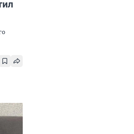
тил
го