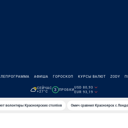
ЕЛЕПРОГРАММА
АФИША
ГОРОСКОП
КУРСЫ ВАЛЮТ
ZODY
П
USD 80,93
СЕЙЧАС
3
ПРОБКИ
+27°C
EUR 93,19
ают волонтеры Красноярских столбов
Омич сравнил Красноярск с Лонд