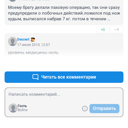
Моему брату делали паховую операцию, так они сразу 
предупредили о побочных действий.ложился под нож 
худым, выписался набрав 7 кг. потом в течении 
месяца примерно столько же.вес никуда не ушёл хотя 
+0
–1
много лет прошло после операции.
Descent
17 июля 2019, 12:07
уровень медицины ноль
+0
–0
Читать все комментарии
Гость
Отправить
Войти