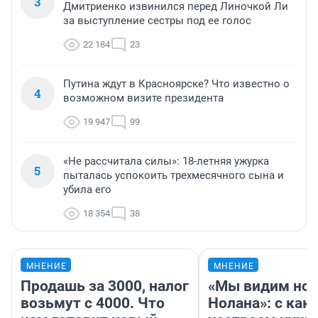
3
Дмитриенко извинился перед Линочкой Ли
за выступление сестры под ее голос
22 184
23
Путина ждут в Красноярске? Что известно о
4
возможном визите президента
19 947
99
«Не рассчитала силы»: 18-летняя ужурка
5
пыталась успокоить трехмесячного сына и
убила его
18 354
38
МНЕНИЕ
МНЕНИЕ
Продашь за 3000, налог
«Мы видим нов
возьмут с 4000. Что
Нолана»: с как