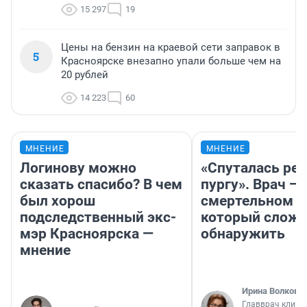
15 297
19
Цены на бензин на краевой сети заправок в
5
Красноярске внезапно упали больше чем на
20 рублей
14 223
60
МНЕНИЕ
МНЕНИЕ
Логинову можно
«Спуталась реч
сказать спасибо? В чем
пургу». Врач — 
был хорош
смертельном д
подследственный экс-
который слож
мэр Красноярска —
обнаружить
мнение
Ирина Волкова
Главврач клини