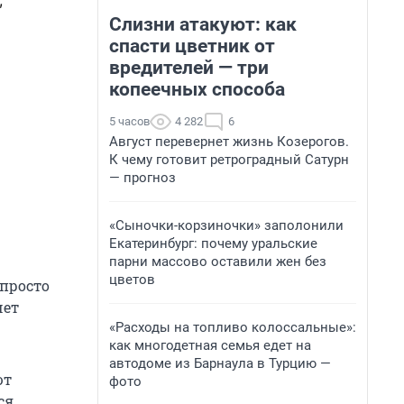
,
Слизни атакуют: как
спасти цветник от
вредителей — три
копеечных способа
5 часов
4 282
6
Август перевернет жизнь Козерогов.
К чему готовит ретроградный Сатурн
— прогноз
«Сыночки-корзиночки» заполонили
Екатеринбург: почему уральские
парни массово оставили жен без
цветов
 просто
чет
«Расходы на топливо колоссальные»:
как многодетная семья едет на
автодоме из Барнаула в Турцию —
ют
фото
ся