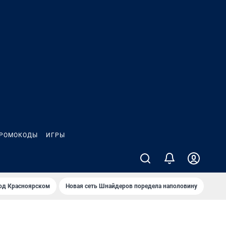
РОМОКОДЫ
ИГРЫ
од Крaсноярском
Новая сеть Шнайдеров поредела наполовину
На Л