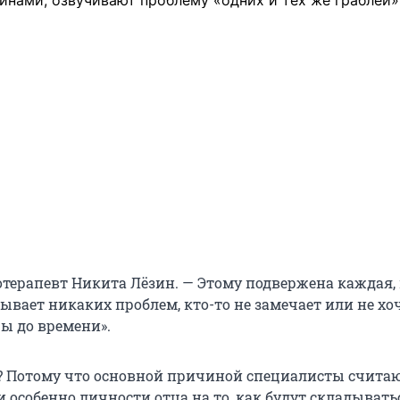
инами, озвучивают проблему «одних и тех же граблей»
отерапевт Никита Лёзин. — Этому подвержена каждая,
ывает никаких проблем, кто-то не замечает или не хо
ры до времени».
 Потому что основной причиной специалисты счита
 особенно личности отца на то, как будут складывать