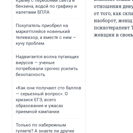
Крыму с перебоями света и
отношения деву
бензина, водой по графику и
налетами БПЛА
от того, как с
наоборот, женщ
Покупатель приобрел на
психотерапевт Т
маркетплейсе новенький
женщин в своем
телевизор, а вместе с ним —
кучу проблем
Надвигается волна пугающих
вирусов — ученые
потребовали срочно усилить
безопасность
«Как они получают сто баллов
— серьезный вопрос». О
кризисе ЕГЭ, всего
образования и ужасах
приемной кампании
Только по набережным
гуляете? А знаете ли другие