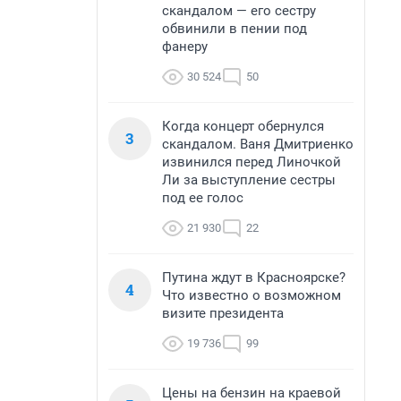
скандалом — его сестру
обвинили в пении под
фанеру
30 524
50
Когда концерт обернулся
3
скандалом. Ваня Дмитриенко
извинился перед Линочкой
Ли за выступление сестры
под ее голос
21 930
22
Путина ждут в Красноярске?
4
Что известно о возможном
визите президента
19 736
99
Цены на бензин на краевой