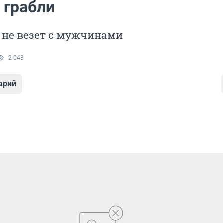
 грабли
 не везет с мужчинами
2 048
арий