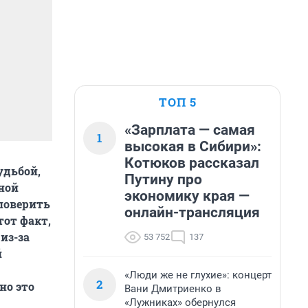
ТОП 5
«Зарплата — самая
1
высокая в Сибири»:
Котюков рассказал
удьбой,
Путину про
ной
экономику края —
поверить
онлайн-трансляция
тот факт,
из-за
53 752
137
й
«Люди же не глухие»: концерт
2
но это
Вани Дмитриенко в
«Лужниках» обернулся