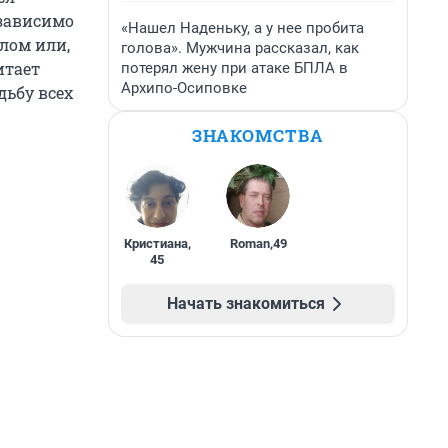
зависимо
«Нашел Наденьку, а у нее пробита
лом или,
голова». Мужчина рассказал, как
итает
потерял жену при атаке БПЛА в
Архипо-Осиповке
дьбу всех
ЗНАКОМСТВА
Кристиана
,
Roman
,
49
45
Начать знакомиться