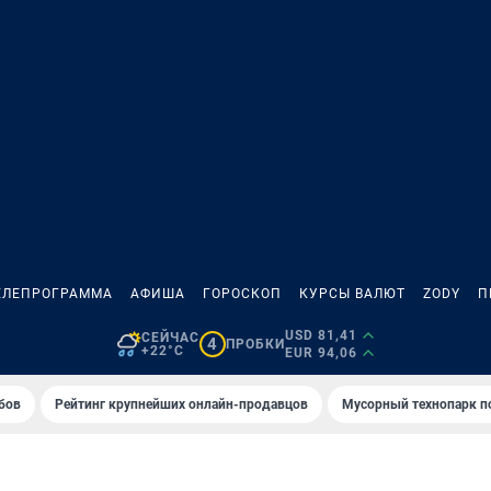
ЕЛЕПРОГРАММА
АФИША
ГОРОСКОП
КУРСЫ ВАЛЮТ
ZODY
П
USD 81,41
СЕЙЧАС
4
ПРОБКИ
+22°C
EUR 94,06
бов
Рейтинг крупнейших онлайн-продавцов
Мусорный технопарк п