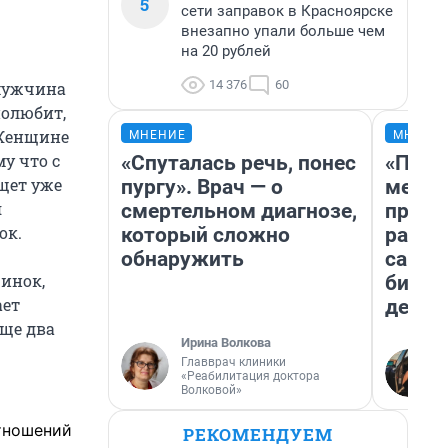
5
сети заправок в Красноярске
внезапно упали больше чем
на 20 рублей
14 376
60
 мужчина
полюбит,
 Женщине
МНЕНИЕ
МНЕНИ
у что с
«Спуталась речь, понес
«Поку
ищет уже
пургу». Врач — о
мешке
я
смертельном диагнозе,
предп
ок.
который сложно
расска
обнаружить
самом
ринок,
бизне
ает
дешев
ще два
Ирина Волкова
Главврач клиники
«Реабилитация доктора
Волковой»
тношений
РЕКОМЕНДУЕМ