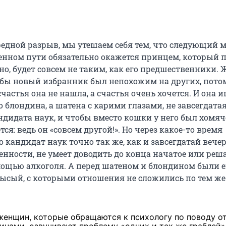
едной разрыв, мы утешаем себя тем, что следующий
нном пути обязательно окажется принцем, который 
но, будет совсем не таким, как его предшественники.
тобы новый избранник был непохожим на других, потом
счастья она не нашла, а счастья очень хочется. И она 
о блондина, а шатена с карими глазами, не завсегдата
ндидата наук, и чтобы вместо кошки у него был хомяч
тся: ведь он «совсем другой!». Но через какое-то время
о кандидат наук точно так же, как и завсегдатай вече
енности, не умеет доводить до конца начатое или реш
ощью алкоголя. А перед шатеном и блондином были е
ысый, с которыми отношения не сложились по тем же
енщин, которые обращаются к психологу по поводу о