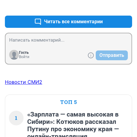
даже растёт), с "каких щей" цена должна упасть на 
+0
–0
квартиры?.
Читать все комментарии
Гость
Отправить
Войти
Новости СМИ2
ТОП 5
«Зарплата — самая высокая в
1
Сибири»: Котюков рассказал
Путину про экономику края —
онлайн-трансляция