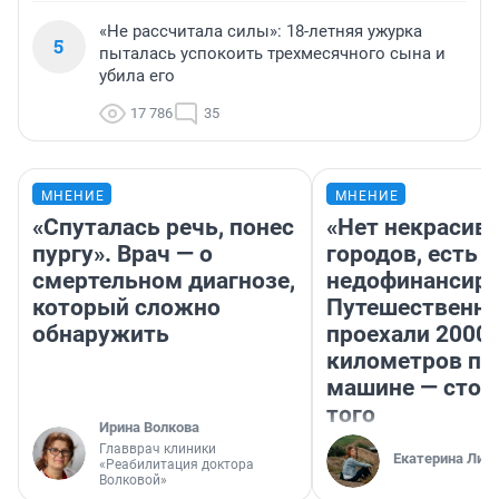
«Не рассчитала силы»: 18-летняя ужурка
5
пыталась успокоить трехмесячного сына и
убила его
17 786
35
МНЕНИЕ
МНЕНИЕ
«Спуталась речь, понес
«Нет некрасив
пургу». Врач — о
городов, есть
смертельном диагнозе,
недофинансиро
который сложно
Путешественн
обнаружить
проехали 2000
километров по 
машине — стои
того
Ирина Волкова
Главврач клиники
Екатерина Лит
«Реабилитация доктора
Волковой»