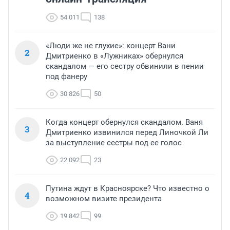
54 011
138
«Люди же не глухие»: концерт Вани
2
Дмитриенко в «Лужниках» обернулся
скандалом — его сестру обвинили в пении
под фанеру
30 826
50
Когда концерт обернулся скандалом. Ваня
3
Дмитриенко извинился перед Линочкой Ли
за выступление сестры под ее голос
22 092
23
Путина ждут в Красноярске? Что известно о
4
возможном визите президента
19 842
99