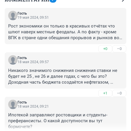
Гость
19 мая 2024, 09:51
Рост экономики он только в красивых отчётах что 
шлют наверх местные феодалы. А по факту - кроме 
ВПК в стране одни обещания прорывов и рынков вот 
уже четвёртый десяток лет
+0
–0
Гость
18 мая 2024, 09:57
Никакого значимого снижения снижения ставки не 
будет не 25 , не 26 и далее годах, с чего бы это? 
Доходная часть бюджета создаётся нефтегазом, 
ничего не производим ( ВПК здесь не в счёт). 
+1
–0
"Эксперт" говорит: "то что происходит с жильём - 
противоречит законам рынка" - неправда, всё 
Гость
рыночно. Ключевая ставка ЦБ не снижается, 
18 мая 2024, 09:21
инфляция не падает ( все эти "падения" на 0, 00001% 
Ипотекой заправляют ростовщики и студенты-
-в пользу бедных), цены растут... 

преферансисты. О какой доступности вы тут 
Если по простому - цены на условные мясо и 
бормочете?
автомобили ( и ещё на 1000500 товаров) не падает (и 