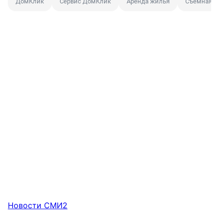
ДомКлик
Сервис ДомКлик
Аренда жилья
Съемная к
Новости СМИ2