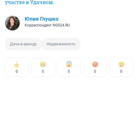
участке в Удачном
.
Юлия Глушко
Корреспондент NGS24.RU
Дача в аренду
Недвижимость
0
0
0
0
0