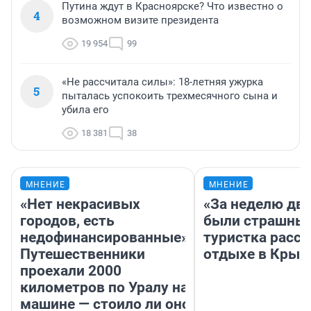
Путина ждут в Красноярске? Что известно о
4
возможном визите президента
19 954
99
«Не рассчитала силы»: 18-летняя ужурка
5
пыталась успокоить трехмесячного сына и
убила его
18 381
38
МНЕНИЕ
МНЕНИЕ
«Нет некрасивых
«За неделю две
городов, есть
были страшные
недофинансированные».
туристка расск
Путешественники
отдыхе в Крым
проехали 2000
километров по Уралу на
машине — стоило ли оно