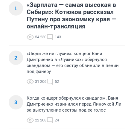
«Зарплата — самая высокая в
1
Сибири»: Котюков рассказал
Путину про экономику края —
онлайн-трансляция
54 230
143
«Люди же не глухие»: концерт Вани
2
Дмитриенко в «Лужниках» обернулся
скандалом — его сестру обвинили в пении
под фанеру
31 206
52
Когда концерт обернулся скандалом. Ваня
3
Дмитриенко извинился перед Линочкой Ли
за выступление сестры под ее голос
22 208
24