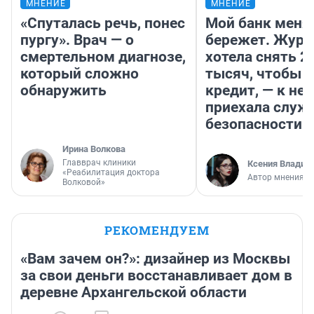
МНЕНИЕ
МНЕНИЕ
«Спуталась речь, понес
Мой банк меня
пургу». Врач — о
бережет. Журн
смертельном диагнозе,
хотела снять 2
который сложно
тысяч, чтобы п
обнаружить
кредит, — к не
приехала служ
безопасности
Ирина Волкова
Главврач клиники
Ксения Владим
«Реабилитация доктора
Автор мнения
Волковой»
РЕКОМЕНДУЕМ
«Вам зачем он?»: дизайнер из Москвы
за свои деньги восстанавливает дом в
деревне Архангельской области