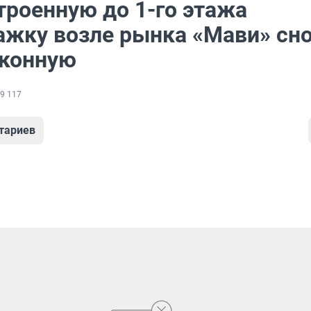
троенную до 1-го этажа
ажку возле рынка «Мави» сн
аконную
9 117
тариев