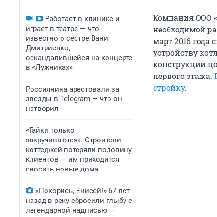
Компания ООО «Г
Работает в клинике и
играет в театре — что
необходимой ра
известно о сестре Вани
март 2016 года
Дмитриенко,
устройству кот
оскандалившейся на концерте
конструкций цо
в «Лужниках»
первого этажа.
стройку
.
Россиянина арестовали за
звезды в Telegram — что он
натворил
«Гайки только
закручиваются». Строители
коттеджей потеряли половину
клиентов — им приходится
сносить новые дома
«Покорись, Енисей!» 67 лет
назад в реку сбросили глыбу с
легендарной надписью —