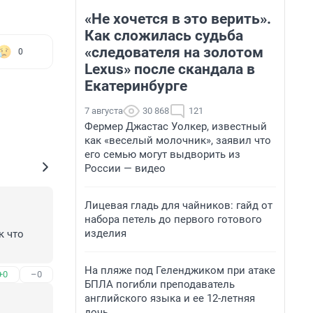
«Не хочется в это верить».
Как сложилась судьба
«следователя на золотом
0
Lexus» после скандала в
Екатеринбурге
7 августа
30 868
121
Фермер Джастас Уолкер, известный
как «веселый молочник», заявил что
его семью могут выдворить из
России — видео
Лицевая гладь для чайников: гайд от
набора петель до первого готового
изделия
 что 
На пляже под Геленджиком при атаке
+0
–0
БПЛА погибли преподаватель
английского языка и ее 12-летняя
дочь