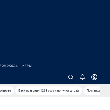
РОМОКОДЫ
ИГРЫ
 острове
Банк позвонил 1263 раза и получил штраф
Протыкал проду