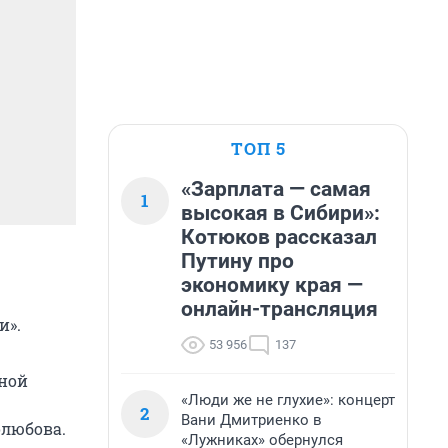
ТОП 5
«Зарплата — самая
1
высокая в Сибири»:
Котюков рассказал
Путину про
экономику края —
онлайн-трансляция
и».
53 956
137
тной
«Люди же не глухие»: концерт
2
Вани Дмитриенко в
олюбова.
«Лужниках» обернулся