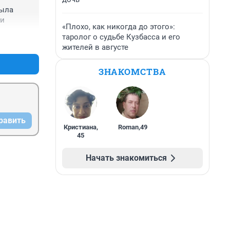
ыла 
ки
«Плохо, как никогда до этого»:
таролог о судьбе Кузбасса и его
+1
–9
жителей в августе
ЗНАКОМСТВА
равить
Кристиана
,
Roman
,
49
45
Начать знакомиться