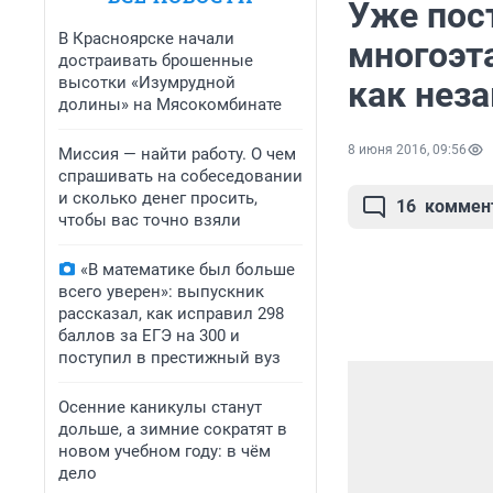
Уже пос
В Красноярске начали
многоэт
достраивать брошенные
высотки «Изумрудной
как нез
долины» на Мясокомбинате
8 июня 2016, 09:56
Миссия — найти работу. О чем
спрашивать на собеседовании
и сколько денег просить,
16
коммен
чтобы вас точно взяли
«В математике был больше
всего уверен»: выпускник
рассказал, как исправил 298
баллов за ЕГЭ на 300 и
поступил в престижный вуз
Осенние каникулы станут
дольше, а зимние сократят в
новом учебном году: в чём
дело