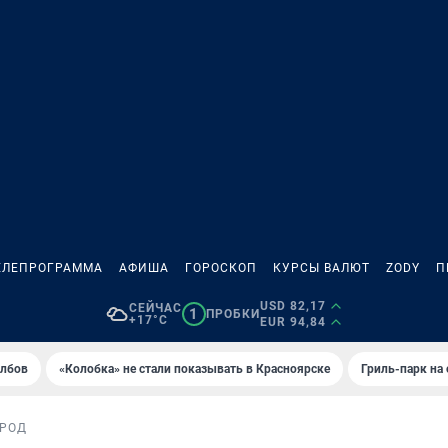
ЕЛЕПРОГРАММА
АФИША
ГОРОСКОП
КУРСЫ ВАЛЮТ
ZODY
П
USD 82,17
СЕЙЧАС
1
ПРОБКИ
+17°C
EUR 94,84
олбов
«Колобка» не стали показывать в Красноярске
Гриль-парк на
РОД