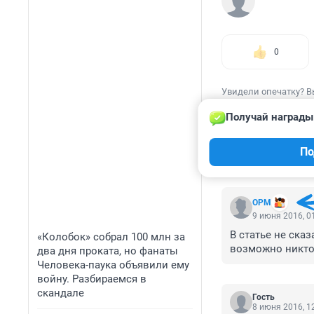
0
Увидели опечатку? В
Получай награды
По
КОММЕНТАР
OPM
9 июня 2016, 0
В статье не сказ
«Колобок» собрал 100 млн за
возможно никто 
два дня проката, но фанаты
Человека-паука объявили ему
войну. Разбираемся в
скандале
Гость
8 июня 2016, 1