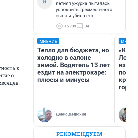
5
летняя ужурка пыталась
успокоить трехмесячного
сына и убила его
15 739
34
МНЕНИЕ
МНЕНИ
Тепло для бюджета, но
«Как б
холодно в салоне
Лондо
зимой. Водитель 13 лет
из Ом
ность к
ездит на электрокаре:
почем
ение о
плюсы и минусы
круче
месяцев.
город
Денис Дедюхин
РЕКОМЕНДУЕМ