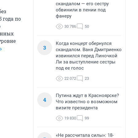
скандалом — его сестру
обвинили в пении под
без
фанеру
 года по
о
30 786
50
онных
уровне
Когда концерт обернулся
3
ь
скандалом. Ваня Дмитриенко
извинился перед Линочкой
Ли за выступление сестры
под ее голос
22 072
23
Путина ждут в Красноярске?
4
Что известно о возможном
визите президента
19 830
99
«Не рассчитала силы»: 18-