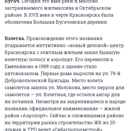
Бугач.
Сегодня это имя реки и массово
застраиваемого жилмассива в Октябрьском
районе. В XVII веке в черте Красноярска была
обозначена Большая Бугачевская деревня.
Взлетка.
Происхождение этого названия
угадывается интуитивно: «новый деловой» центр
Красноярска с элитным жильем занял бывшую
взлетную полосу и аэропорт. Его перенесли в
Емельяново в 1988 году, а здание стало
автовокзалом. Первые дома выросли на ул. 78-й
Добровольческой Бригады. Место взлета
самолетов заняла ул. Молокова, место перрон для
самолетов — ул. Взлетная, где остался ангар для
их починки. Несмотря на закрепившееся в народе
название, официальное наименование — жилой
район «Аэропорт». Сейчас в сложившемся районе
на территории рынка строительство ЖК из 25-
этажек и ТРЦ ведет «Сибагропромстрой».