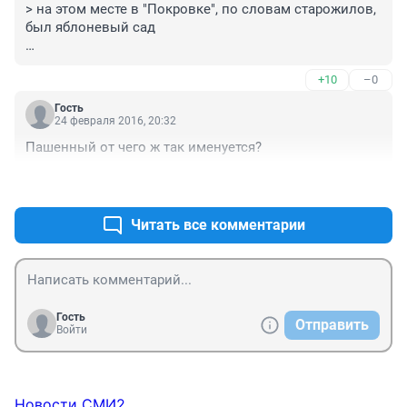
> на этом месте в "Покровке", по словам старожилов, 
был яблоневый сад

По словам старожилов... Очень смешно... Откройте 
+10
–0
Гугл Карты, на месте Яблонь огромный

сад был вплоть до прихода туда г-на Абасова с 
Гость
товарищами. Сад спилили подчистую - сотни,

24 февраля 2016, 20:32
если не тысячи яблонь пошли на дрова. Никто даже 
Пашенный от чего ж так именуется?
не возмутился, вот удивительно, хотя

из-за гнилых тополей на ул Дубровинского скажем 
+3
–1
прямо истерики поднимали недавно.
Читать все комментарии
Гость
Отправить
Войти
Новости СМИ2