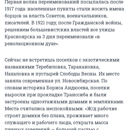
Первая волна переименований посыпалась после
1917 года: населенные пункты стали носить имена
борцов за власть Советов, военачальников,
писателей. В 1921 году, после Гражданской войны,
решением большевистских властей все улицы
Красноярска за 3 дня переименовали «в
революционном духе».
Сейчас не встретишь поселков с экзотическими
названиями Теребиловка, Таракановка,
Нахаловка и пустырей Слободы Весны. Их место
заняла современная ул. Новосибирская. По
словам историка Бориса Андюсева, поселки
выросли при прокладке Транссиба и были
застроены одноэтажными домами и землянками.
Места считались неспокойными. «Ж/д рабочие
строят домики без плана, проживает много
служащего и рабочего люда, открыта масса
пивных заведений — большей частью с