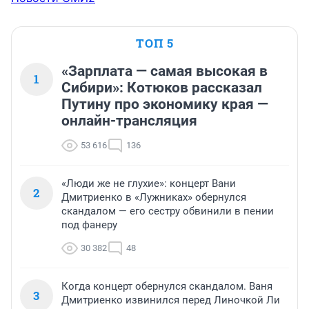
ТОП 5
«Зарплата — самая высокая в
1
Сибири»: Котюков рассказал
Путину про экономику края —
онлайн-трансляция
53 616
136
«Люди же не глухие»: концерт Вани
2
Дмитриенко в «Лужниках» обернулся
скандалом — его сестру обвинили в пении
под фанеру
30 382
48
Когда концерт обернулся скандалом. Ваня
3
Дмитриенко извинился перед Линочкой Ли