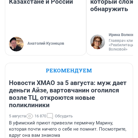
Казахстане и России
который слож
обнаружить
Ирина Волкова
Главврач клини
Анатолий Кузнецов
«Реабилитация 
Волковой»
РЕКОМЕНДУЕМ
Новости ХМАО за 5 августа: муж дает
деньги Айзе, вартовчанин оголился
возле ТЦ, откроются новые
поликлиники
5 августа
16 870
Обсудить
В уфимский приют привезли пермячку Марину,
которая почти ничего о себе не помнит. Посмотрите,
вдруг она вам знакома