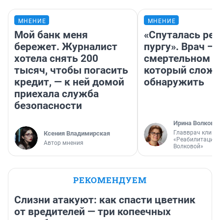
МНЕНИЕ
МНЕНИЕ
Мой банк меня
«Спуталась реч
бережет. Журналист
пургу». Врач — 
хотела снять 200
смертельном д
тысяч, чтобы погасить
который слож
кредит, — к ней домой
обнаружить
приехала служба
безопасности
Ирина Волкова
Главврач клини
Ксения Владимирская
«Реабилитация 
Автор мнения
Волковой»
РЕКОМЕНДУЕМ
Слизни атакуют: как спасти цветник
от вредителей — три копеечных