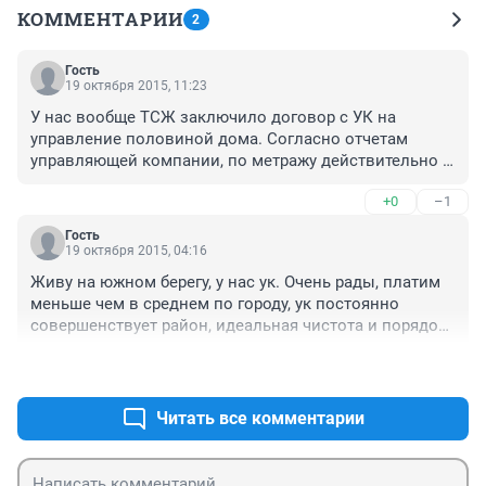
КОММЕНТАРИИ
2
Гость
19 октября 2015, 11:23
У нас вообще ТСЖ заключило договор с УК на 
управление половиной дома. Согласно отчетам 
управляющей компании, по метражу действительно 
обслуживается пол дома, остальной половине дома 
+0
–1
УК счет не выставляет. А в данный момент ТСЖ само 
выставило счет и предъявило требование оплатить 
Гость
задолженность якобы за обслуживание, которого по 
19 октября 2015, 04:16
факту не производилось ни ТСЖ ни УК. УК эти деньги 
Живу на южном берегу, у нас ук. Очень рады, платим 
брать не хочет и счет не выставляет, толи 
меньше чем в среднем по городу, ук постоянно 
действительно не обслуживала, толи имеется какой 
совершенствует район, идеальная чистота и порядок. 
то сговор с УК, либо они из благих намерений имеют 
Ни в коем случае жилфонд и все их дочки. При них 
ресурсы обслуживать дома бесплатно.
+2
–4
порядка нет, только сбор денег.
Читать все комментарии