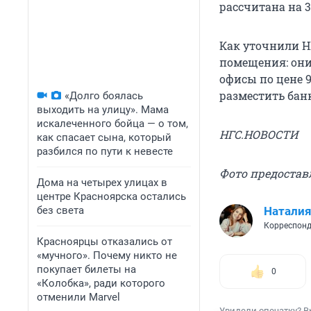
рассчитана на 
Как уточнили Н
помещения: они
офисы по цене 9
разместить бан
«Долго боялась
выходить на улицу». Мама
искалеченного бойца — о том,
НГС.НОВОСТИ
как спасает сына, который
разбился по пути к невесте
Фото предоста
Дома на четырех улицах в
центре Красноярска остались
без света
Наталия
Корреспонд
Красноярцы отказались от
«мучного». Почему никто не
покупает билеты на
0
«Колобка», ради которого
отменили Marvel
Увидели опечатку? В