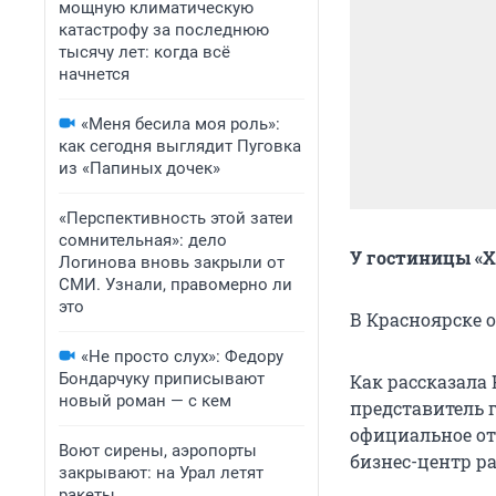
мощную климатическую
катастрофу за последнюю
тысячу лет: когда всё
начнется
«Меня бесила моя роль»:
как сегодня выглядит Пуговка
из «Папиных дочек»
«Перспективность этой затеи
сомнительная»: дело
У гостиницы «Х
Логинова вновь закрыли от
СМИ. Узнали, правомерно ли
это
В Красноярске 
«Не просто слух»: Федору
Бондарчуку приписывают
Как рассказала
новый роман — с кем
представитель 
официальное отк
Воют сирены, аэропорты
бизнес-центр ра
закрывают: на Урал летят
ракеты