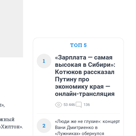
ТОП 5
«Зарплата — самая
1
высокая в Сибири»:
Котюков рассказал
Путину про
экономику края —
онлайн-трансляция
»,
53 446
136
тажный
«Люди же не глухие»: концерт
2
«Хилтон».
Вани Дмитриенко в
«Лужниках» обернулся