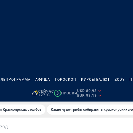
ЕЛЕПРОГРАММА
АФИША
ГОРОСКОП
КУРСЫ ВАЛЮТ
ZODY
П
USD 80,93
СЕЙЧАС
3
ПРОБКИ
+27°C
EUR 93,19
ы Красноярских столбов
Какие чудо-грибы собирают в красноярских ле
РОД