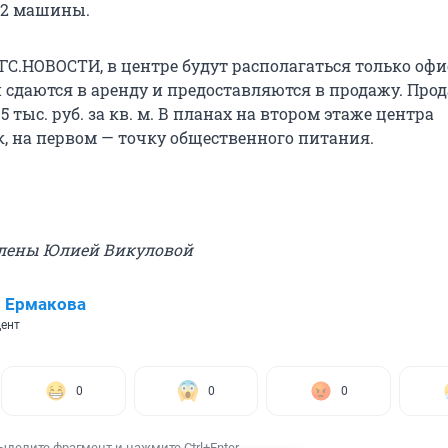
32 машины.
ГС.НОВОСТИ, в центре будут располагаться только оф
 сдаются в аренду и предоставляются в продажу. Про
5 тыс. руб. за кв. м. В планах на втором этаже центра
к, на первом — точку общественного питания.
влены Юлией Викуловой
 Ермакова
ент
0
0
0
ыделите фрагмент и нажмите Ctrl+Enter