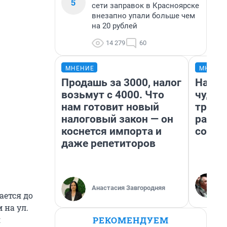
5
сети заправок в Красноярске
внезапно упали больше чем
на 20 рублей
14 279
60
МНЕНИЕ
МНЕНИ
Продашь за 3000, налог
Насле
возьмут с 4000. Что
чудом
нам готовит новый
транс
налоговый закон — он
разне
коснется импорта и
совет
даже репетиторов
Анастасия Завгородняя
ается до
 на ул.
РЕКОМЕНДУЕМ
я