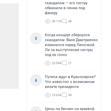
скандалом — его сестру
обвинили в пении под
фанеру
30 119
48
Когда концерт обернулся
3
скандалом. Ваня Дмитриенко
извинился перед Линочкой
Ли за выступление сестры
под ее голос
20 094
21
Путина ждут в Красноярске?
4
Что известно о возможном
визите президента
19 634
99
Цены на бензин на краевой