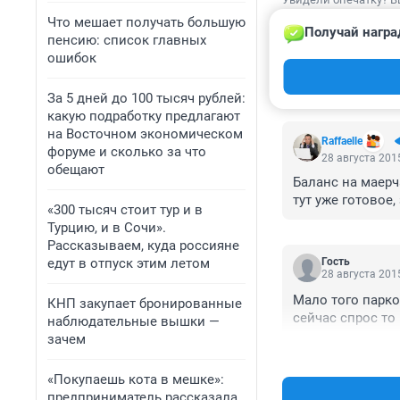
Что мешает получать большую
Получай награ
пенсию: список главных
ошибок
КОММЕНТАР
За 5 дней до 100 тысяч рублей:
какую подработку предлагают
на Восточном экономическом
Raffaelle
форуме и сколько за что
28 августа 2015
обещают
Баланс на маерч
тут уже готовое,
«300 тысяч стоит тур и в
Турцию, и в Сочи».
Рассказываем, куда россияне
едут в отпуск этим летом
Гость
28 августа 2015
Мало того парков
КНП закупает бронированные
сейчас спрос то
наблюдательные вышки —
зачем
«Покупаешь кота в мешке»:
предприниматель рассказала,