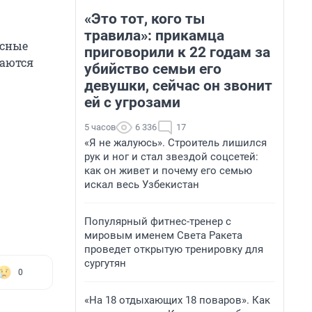
«Это тот, кого ты
травила»: прикамца
исные
приговорили к 22 годам за
даются
убийство семьи его
девушки, сейчас он звонит
ей с угрозами
5 часов
6 336
17
«Я не жалуюсь». Строитель лишился
рук и ног и стал звездой соцсетей:
как он живет и почему его семью
искал весь Узбекистан
Популярный фитнес-тренер с
мировым именем Света Ракета
проведет открытую тренировку для
сургутян
0
«На 18 отдыхающих 18 поваров». Как