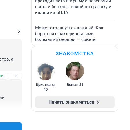
проходит лето в Крыму с перебоями
света и бензина, водой по графику и
налетами БПЛА
Может столкнуться каждый. Как
бороться с бактериальными
болезнями овощей — советы
ЗНАКОМСТВА
ов, а 
+6
–0
Кристиана
,
Roman
,
49
45
ли 
Начать знакомиться
+13
–4