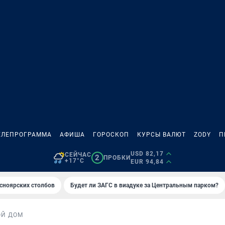
ЕЛЕПРОГРАММА
АФИША
ГОРОСКОП
КУРСЫ ВАЛЮТ
ZODY
П
USD 82,17
СЕЙЧАС
2
ПРОБКИ
+17°C
EUR 94,84
сноярских столбов
Будет ли ЗАГС в виадуке за Центральным парком?
ОЙ ДОМ