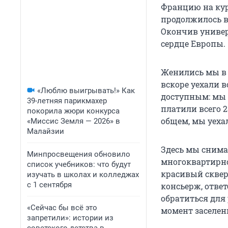
Францию на кур
продолжилось в
Окончив универс
сердце Европы.
Женились мы в Э
вскоре уехали в
«Люблю выигрывать!» Как
доступным: мы 
39-летняя парикмахер
платили всего 2
покорила жюри конкурса
общем, мы уеха
«Миссис Земля — 2026» в
Малайзии
Здесь мы снима
Минпросвещения обновило
многоквартирно
список учебников: что будут
красивый сквер
изучать в школах и колледжах
с 1 сентября
консьерж, отве
обратиться для
«Сейчас бы всё это
момент заселен
запретили»: истории из