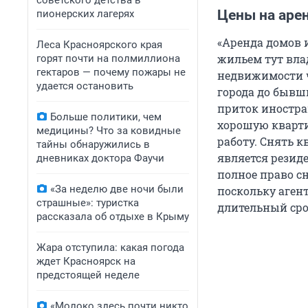
советского детства в
Цены на аре
пионерских лагерях
«Аренда домов 
Леса Красноярского края
жильем тут вла
горят почти на полмиллиона
гектаров — почему пожары не
недвижимости ч
удается остановить
города до бывш
приток иностра
Больше политики, чем
хорошую кварти
медицины? Что за ковидные
работу. Снять 
тайны обнаружились в
является резиде
дневниках доктора Фаучи
полное право сн
«За неделю две ночи были
поскольку аген
страшные»: туристка
длительный сро
рассказала об отдыхе в Крыму
Жара отступила: какая погода
ждет Красноярск на
предстоящей неделе
«Молоко здесь почти никто