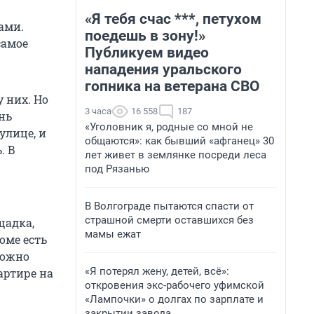
«Я тебя счас ***, петухом
ами.
поедешь в зону!»
самое
Публикуем видео
нападения уральского
гопника на ветерана СВО
 них. Но
3 часа
16 558
187
нь
«Уголовник я, родные со мной не
улице, и
общаются»: как бывший «афганец» 30
. В
лет живет в землянке посреди леса
под Рязанью
В Волгограде пытаются спасти от
страшной смерти оставшихся без
щадка,
мамы ежат
оме есть
можно
«Я потерял жену, детей, всё»:
артире на
откровения экс-рабочего уфимской
«Лампочки» о долгах по зарплате и
закрытии завода