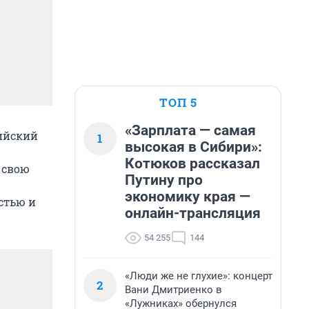
ТОП 5
«Зарплата — самая
пийский
1
высокая в Сибири»:
Котюков рассказал
 свою
Путину про
экономику края —
стью и
онлайн-трансляция
54 255
144
«Люди же не глухие»: концерт
2
Вани Дмитриенко в
«Лужниках» обернулся