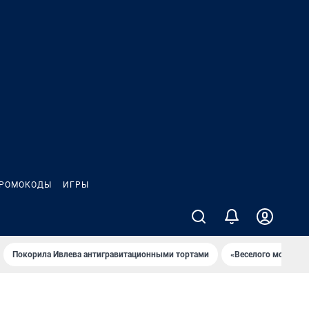
РОМОКОДЫ
ИГРЫ
Покорила Ивлева антигравитационными тортами
«Веселого молочни