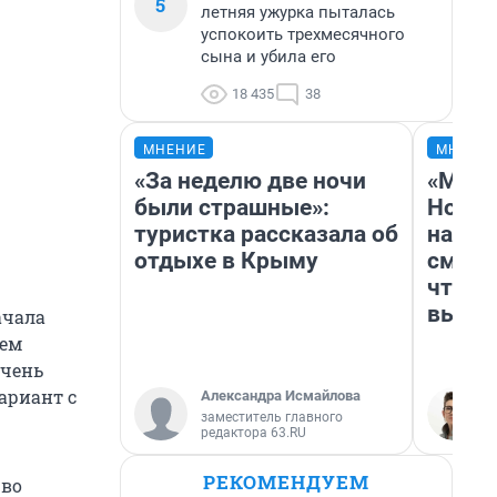
5
летняя ужурка пыталась
успокоить трехмесячного
сына и убила его
18 435
38
МНЕНИЕ
МНЕНИ
«За неделю две ночи
«Мы в
были страшные»:
Нолан
туристка рассказала об
настр
отдыхе в Крыму
смотр
чтобы
выгля
ачала
ием
очень
ариант с
Александра Исмайлова
заместитель главного
редактора 63.RU
РЕКОМЕНДУЕМ
 во