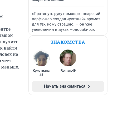
«Протянуть руку помощи»: незрячий
ым
парфюмер создал «уютный» аромат
для тех, кому страшно, — он уже
ентре
увековечил в духах Новосибирск
ольшой
получить
ЗНАКОМСТВА
ак найти
ловек не
имеет
т меньше,
Кристиана
,
Roman
,
49
45
Начать знакомиться