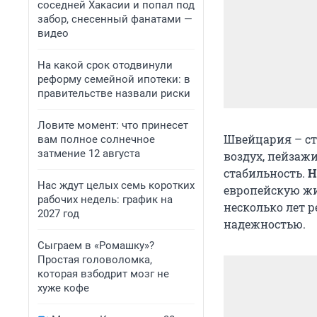
соседней Хакасии и попал под
забор, снесенный фанатами —
видео
На какой срок отодвинули
реформу семейной ипотеки: в
правительстве назвали риски
Ловите момент: что принесет
Швейцария – ст
вам полное солнечное
затмение 12 августа
воздух, пейзажи
стабильность.
Н
Нас ждут целых семь коротких
европейскую жи
рабочих недель: график на
несколько лет 
2027 год
надежностью.
Сыграем в «Ромашку»?
Простая головоломка,
которая взбодрит мозг не
хуже кофе