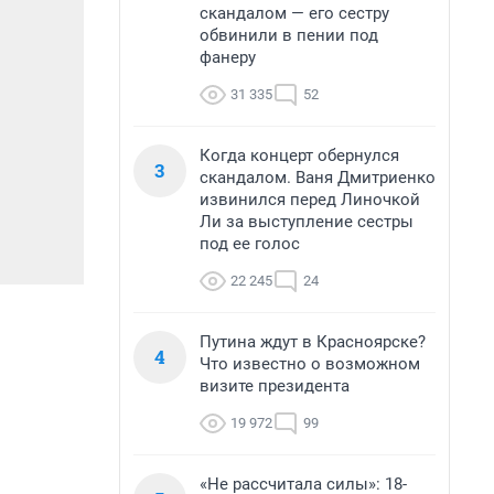
скандалом — его сестру
обвинили в пении под
фанеру
31 335
52
Когда концерт обернулся
3
скандалом. Ваня Дмитриенко
извинился перед Линочкой
Ли за выступление сестры
под ее голос
22 245
24
Путина ждут в Красноярске?
4
Что известно о возможном
визите президента
19 972
99
«Не рассчитала силы»: 18-