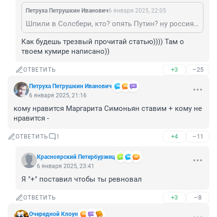
Петруха Петрушкин Иванович
6 января 2025, 22:05
Шпили в Солсбери, кто? опять Путин? ну россияне уже привычны к вранью.
Как будешь трезвый прочитай статью)))) Там о 
твоем кумире написано))
+3
–25
ОТВЕТИТЬ
Петруха Петрушкин Иванович
6 января 2025, 21:16
кому нравится Маргарита Симоньян ставим + кому не 
нравится -
+4
–11
ОТВЕТИТЬ
1
Красноярский Петербуржец
6 января 2025, 23:41
Я "+" поставил чтобы ты ревновал
+3
–8
ОТВЕТИТЬ
Очередной Клоун