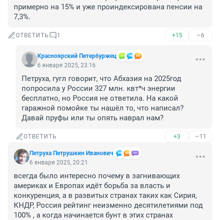
примерно на 15% и уже проиндексирована пенсии на 
7,3%.
+15
–6
ОТВЕТИТЬ
1
Красноярский Петербуржец
6 января 2025, 23:16
Петруха, гугл говорит, что Абхазия на 2025год 
попросила у России 327 млн. квт*ч энергии 
бесплатно, но Россия не ответила. На какой 
гаражной помойке ты нашёл то, что написал? 
Давай пруфы или ты опять наврал нам?
+3
–11
ОТВЕТИТЬ
Петруха Петрушкин Иванович
6 января 2025, 20:21
всегда было интересно почему в загнивающих 
америках и Европах идёт борьба за власть и 
конкуренция, а в развитых странах таких как Сирия, 
КНДР, Россия рейтинг неизменно десятилетиями под 
100% , а когда начинается бунт в этих странах 