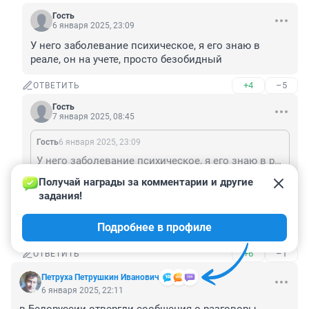
Гость
6 января 2025, 23:09
У него заболевание психическое, я его знаю в 
реале, он на учете, просто безобидный
+4
–5
ОТВЕТИТЬ
Гость
7 января 2025, 08:45
Гость
6 января 2025, 23:09
У него заболевание психическое, я его знаю в реале, он на учете, просто безобидный
Получай награды за комментарии и другие 
Похоже на шизофрению, так как присутствует 
задания!
главный признак, это резонерство - пустое, 
бесплодное многословие с отсутствием 
Подробнее в профиле
целенаправленности мыслительного процесса.
+6
–1
ОТВЕТИТЬ
Петруха Петрушкин Иванович
6 января 2025, 22:11