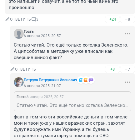
это напишет и озвучит, а не тот по чьей вине это 
произошло.
+24
–8
ОТВЕТИТЬ
3
Гость
6 января 2025, 20:57
Статью читай. Это ещё только хотелка Зеленского. 
А ципсоботам в методичку уже вписали как 
свершившийся факт?
+8
–7
ОТВЕТИТЬ
Петруха Петрушкин Иванович
6 января 2025, 21:07
Гость
6 января 2025, 20:57
Статью читай. Это ещё только хотелка Зеленского. А ципсоботам в методичку уже вписали как свершившийся факт?
факт в том что эти российские деньги в том числе 
мои и твои уже у наших вражеских стран. захотят 
будут вооружать ими Украину, а ты будешь 
отправлять гуманитарную помощь на СВО.