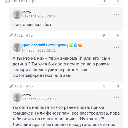
+16
–6
ОТВЕТИТЬ
5
Гость
6 января 2025, 20:54
Повторяешься, бот
+9
–6
ОТВЕТИТЬ
Красноярский Петербуржец
6 января 2025, 23:02
А ты кто из них - "твой знакомый" или его "сын 
детина"? Ты хотя бы свою вечно синюю рожу и 
фонари заштукатурил перед тем, как 
фотографироваться для авы.
+5
–8
ОТВЕТИТЬ
Гость
6 января 2025, 23:08
ты опять написал то что ранее писал, прими 
грандаксин или фенозипам, все расстроилось, пора 
тебе опять на госпитализацию... Ну как так?! 
Лечащий врач нам неделю назад говорил что все 