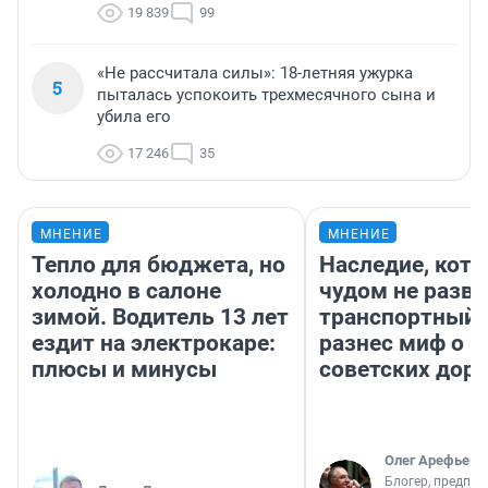
19 839
99
«Не рассчитала силы»: 18-летняя ужурка
5
пыталась успокоить трехмесячного сына и
убила его
17 246
35
МНЕНИЕ
МНЕНИЕ
Тепло для бюджета, но
Наследие, кото
холодно в салоне
чудом не разва
зимой. Водитель 13 лет
транспортный 
ездит на электрокаре:
разнес миф о 
плюсы и минусы
советских доро
Олег Арефьев
Блогер, предпри