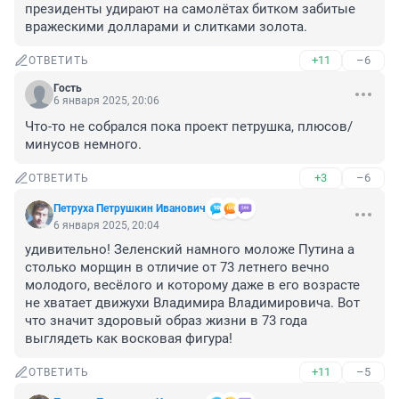
президенты удирают на самолётах битком забитые 
вражескими долларами и слитками золота.
+11
–6
ОТВЕТИТЬ
Гость
6 января 2025, 20:06
Что-то не собрался пока проект петрушка, плюсов/
минусов немного.
+3
–6
ОТВЕТИТЬ
Петруха Петрушкин Иванович
6 января 2025, 20:04
удивительно! Зеленский намного моложе Путина а 
столько морщин в отличие от 73 летнего вечно 
молодого, весёлого и которому даже в его возрасте 
не хватает движухи Владимира Владимировича. Вот 
что значит здоровый образ жизни в 73 года 
выглядеть как восковая фигура!
+11
–5
ОТВЕТИТЬ