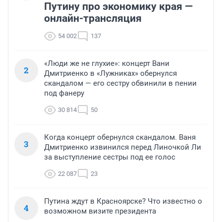
Путину про экономику края —
онлайн-трансляция
54 002
137
«Люди же не глухие»: концерт Вани
2
Дмитриенко в «Лужниках» обернулся
скандалом — его сестру обвинили в пении
под фанеру
30 814
50
Когда концерт обернулся скандалом. Ваня
3
Дмитриенко извинился перед Линочкой Ли
за выступление сестры под ее голос
22 087
23
Путина ждут в Красноярске? Что известно о
4
возможном визите президента