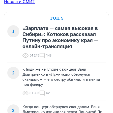
Новости СМИ2
ТОП 5
«Зарплата — самая высокая в
1
Сибири»: Котюков рассказал
Путину про экономику края —
онлайн-трансляция
54 245
143
«Люди же не глухие»: концерт Вани
2
Дмитриенко в «Лужниках» обернулся
скандалом — его сестру обвинили в пении
под фанеру
31 305
52
Когда концерт обернулся скандалом. Ваня
3
Дмитриенко извинился перед Линочкой Ли