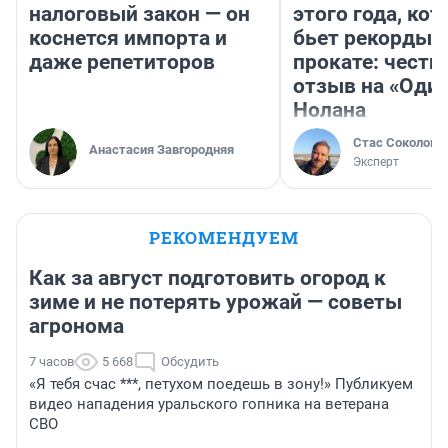
налоговый закон — он
этого года, ко
коснется импорта и
бьет рекорды 
даже репетиторов
прокате: честн
отзыв на «Оди
Нолана
Стас Соколов
Анастасия Завгородняя
Эксперт
РЕКОМЕНДУЕМ
Как за август подготовить огород к
зиме и не потерять урожай — советы
агронома
7 часов
5 668
Обсудить
«Я тебя счас ***, петухом поедешь в зону!» Публикуем
видео нападения уральского гопника на ветерана
СВО