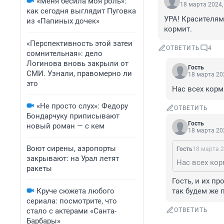
«Меня бесила моя роль»:
18 марта 2024,
как сегодня выглядит Пуговка
УРА! Красителям
из «Папиных дочек»
кормит.
«Перспективность этой затеи
ОТВЕТИТЬ
4
сомнительная»: дело
Логинова вновь закрыли от
Гость
СМИ. Узнали, правомерно ли
18 марта 202
это
Нас всех корми
«Не просто слух»: Федору
ОТВЕТИТЬ
Бондарчуку приписывают
Гость
новый роман — с кем
18 марта 202
Воют сирены, аэропорты
Гость
18 марта 2
закрывают: на Урал летят
Нас всех кор
ракеты
Гость, и их п
Круче сюжета любого
так будем же 
сериала: посмотрите, что
стало с актерами «Санта-
ОТВЕТИТЬ
Барбары»