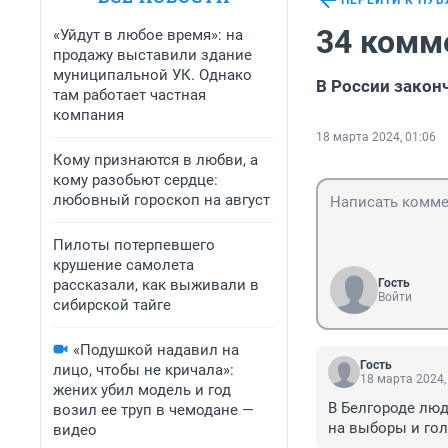
ПЕРЕЙТИ К ПУ
34 комм
«Уйдут в любое время»: на
продажу выставили здание
муниципальной УК. Однако
В России закон
там работает частная
компания
18 марта 2024, 01:06
Кому признаются в любви, а
кому разобьют сердце:
любовный гороскоп на август
Пилоты потерпевшего
крушение самолета
рассказали, как выживали в
Гость
Войти
сибирской тайге
«Подушкой надавил на
Гость
лицо, чтобы не кричала»:
18 марта 2024,
жених убил модель и год
В Белгороде люд
возил ее труп в чемодане —
на выборы и гол
видео