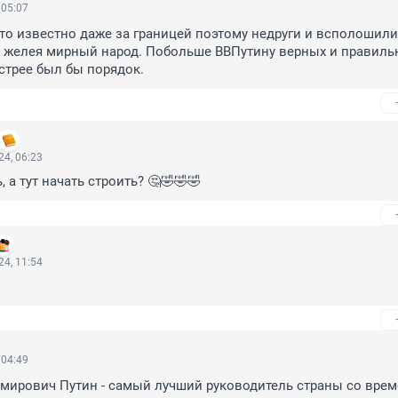
 05:07
о известно даже за границей поэтому недруги и всполошилис
е желея мирный народ. Побольше ВВПутину верных и правиль
трее был бы порядок.
4, 06:23
, а тут начать строить? 🤔🤣🤣🤣
4, 11:54
 04:49
ирович Путин - самый лучший руководитель страны со време