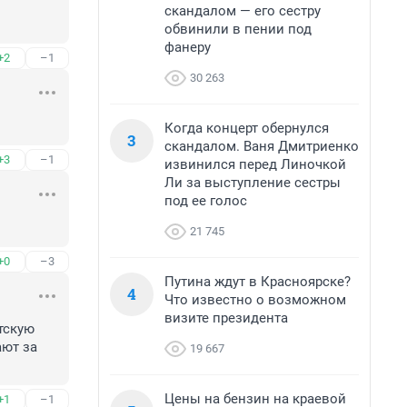
скандалом — его сестру
обвинили в пении под
фанеру
+2
–1
30 263
Когда концерт обернулся
3
скандалом. Ваня Дмитриенко
+3
–1
извинился перед Линочкой
Ли за выступление сестры
под ее голос
21 745
+0
–3
Путина ждут в Красноярске?
4
Что известно о возможном
визите президента
скую 
ют за 
19 667
Цены на бензин на краевой
+1
–1