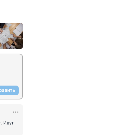
равить
 Идут 