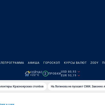
ЕЛЕПРОГРАММА
АФИША
ГОРОСКОП
КУРСЫ ВАЛЮТ
ZODY
П
USD 80,93
СЕЙЧАС
2
ПРОБКИ
+22°C
EUR 93,19
олонтеры Красноярских столбов
На Логинова не пускают СМИ. Законно 