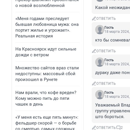
о новой возлюбленной
Какой неожиданн
«Меня годами преследует
ОТВЕТИТЬ
бывшая любовница мужа: она
Гость
портит жилье и угрожает».
18 марта 2024,
Реальная история
кто бы сомневал
На Красноярск идут сильные
ОТВЕТИТЬ
дожди с ветром
Гость
18 марта 2024,
Множество сайтов враз стали
дураку даже пон
недоступны: массовый сбой
произошел в Рунете
ОТВЕТИТЬ
Нам врали, что кофе вреден?
Гость
18 марта 2024,
Кому можно пить до пяти
чашек в день
Уважаемый Влад
группу управлен
што бороться.
«У меня есть еще пять минут»:
фельдшер скорой — о борьбе
ОТВЕТИТЬ
2
со смертью, самых сложных