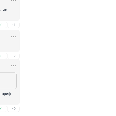
 их 
+1
–1
+1
–2
тариф 
+1
–0