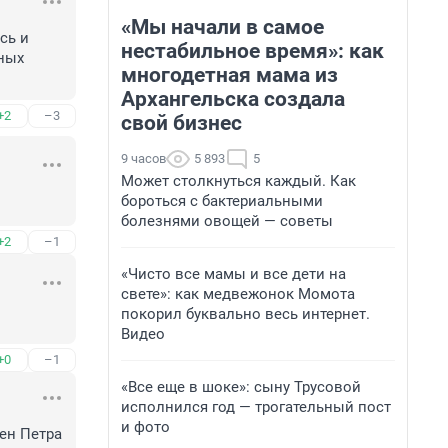
«Мы начали в самое
ь и 
нестабильное время»: как
ных 
многодетная мама из
Архангельска создала
+2
–3
свой бизнес
9 часов
5 893
5
Может столкнуться каждый. Как
бороться с бактериальными
болезнями овощей — советы
+2
–1
«Чисто все мамы и все дети на
свете»: как медвежонок Момота
покорил буквально весь интернет.
Видео
+0
–1
«Все еще в шоке»: сыну Трусовой
исполнился год — трогательный пост
и фото
н Петра 