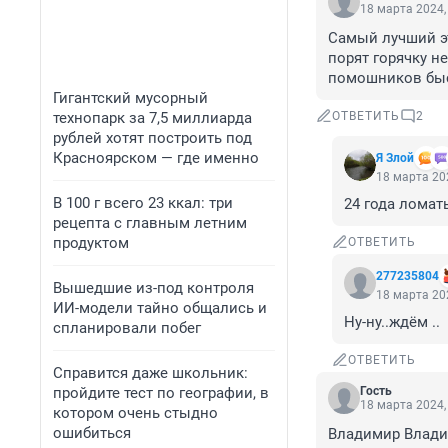
18 марта 2024,
Самый лучший эт
порят горячку н
помошников быс
Гигантский мусорный
технопарк за 7,5 миллиарда
ОТВЕТИТЬ
2
рублей хотят построить под
Красноярском — где именно
Я Злой
18 марта 202
В 100 г всего 23 ккал: три
24 года ломать
рецепта с главным летним
продуктом
ОТВЕТИТЬ
277235804
Вышедшие из-под контроля
18 марта 202
ИИ-модели тайно общались и
Ну-ну..ждём ..
спланировали побег
ОТВЕТИТЬ
Справится даже школьник:
пройдите тест по географии, в
Гость
18 марта 2024,
котором очень стыдно
ошибиться
Владимир Владим