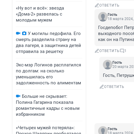
ОТВЕТИТЬ
«Ну вот и всё»: звезда
«Дома-2» развелась с
Гость
18 марта 2024,
молодым мужем
Госдепобот Петр
У могилы педофила. Его
выходного пособи
смерть разделила страну на
как он на Путин
два лагеря, а защитника детей
отправила за решетку
ОТВЕТИТЬ
1
Гость
Экс-мэр Логинов расплатился
20 марта 202
по долгам: на сколько
Гость, Петруш
уменьшилась его
задолженность по алиментам
ОТВЕТИТЬ
Больше не скрывает:
Полина Гагарина показала
романтичные кадры с новым
избранником
«Четырех мужей потеряла»:
Гость
Прохор Шаляпин проболтался
18 марта 2024,