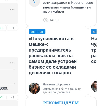
5
сети заправок в Красноярске
внезапно упали больше чем
на 20 рублей
14 310
+1
–1
МНЕНИЕ
МНЕНИ
«Покупаешь кота в
Насле
мешке»:
чудом
предприниматель
транс
рассказала, как на
разне
самом деле устроен
совет
бизнес со складами
дешевых товаров
Наталья Шорохова
5000.
Открыла кофейную точку на
деньги соцразвития
+1
–1
РЕКОМЕНДУЕМ