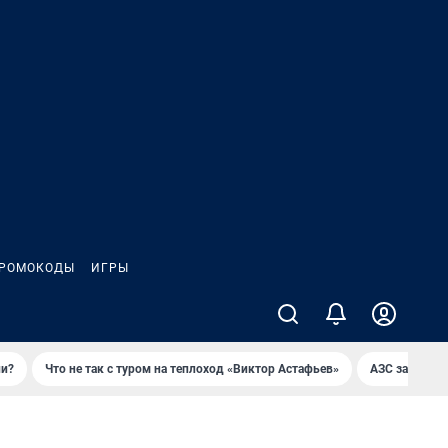
РОМОКОДЫ
ИГРЫ
ли?
Что не так с туром на теплоход «Виктор Астафьев»
AЗС закупае