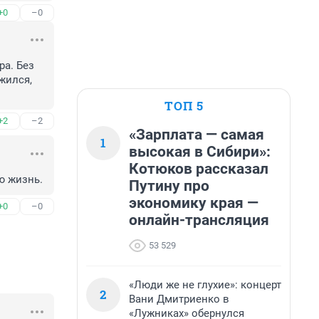
+0
–0
а. Без 
жился, 
ТОП 5
+2
–2
«Зарплата — самая
1
высокая в Сибири»:
Котюков рассказал
ю жизнь.
Путину про
экономику края —
+0
–0
онлайн-трансляция
53 529
«Люди же не глухие»: концерт
2
Вани Дмитриенко в
«Лужниках» обернулся