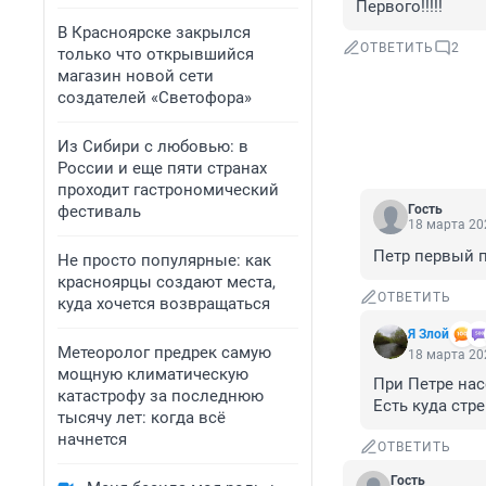
Первого!!!!!
В Красноярске закрылся
ОТВЕТИТЬ
2
только что открывшийся
магазин новой сети
создателей «Светофора»
Из Сибири с любовью: в
России и еще пяти странах
проходит гастрономический
фестиваль
Гость
18 марта 202
Петр первый п
Не просто популярные: как
красноярцы создают места,
ОТВЕТИТЬ
куда хочется возвращаться
Я Злой
Метеоролог предрек самую
18 марта 202
мощную климатическую
При Петре нас
катастрофу за последнюю
Есть куда стре
тысячу лет: когда всё
начнется
ОТВЕТИТЬ
Гость