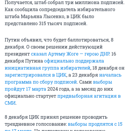
Получается, штаб собрал три миллиона подписей.
Как сообщила сопредседатель избирательного
штаба Марьяна Лысенко, в ЦИК было
представлено 315 тысяч подписей.
Путин объявил, что будет баллотироваться, 8
декабря. О своем решении действующий
президент
сказал Артему Жоге — герою ДНР
. 16
декабря Путина
официально поддержала
инициативная группа избирателей
, 18 декабря он
зарегистрировался в ЦИК
, а 23 декабря
началась
программа по сбору подписей
. Сами
выборы
пройдут 17 марта
2024 года, а за месяц до них
официально стартует
предвыборная агитация в
СМИ
.
8 декабря ЦИК принял решение проводить
трехдневное голосование:
выборы продлятся с 15
по 17 марта
. На подготовку к голосованию