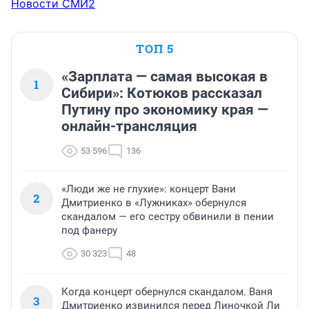
Новости СМИ2
ТОП 5
«Зарплата — самая высокая в
1
Сибири»: Котюков рассказал
Путину про экономику края —
онлайн-трансляция
53 596
136
«Люди же не глухие»: концерт Вани
2
Дмитриенко в «Лужниках» обернулся
скандалом — его сестру обвинили в пении
под фанеру
30 323
48
Когда концерт обернулся скандалом. Ваня
3
Дмитриенко извинился перед Линочкой Ли