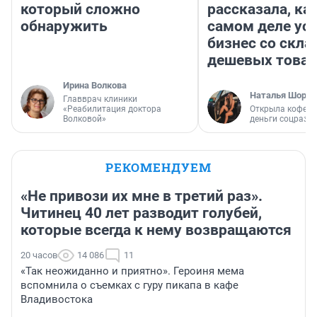
который сложно
рассказала, как
обнаружить
самом деле ус
бизнес со скл
дешевых това
Ирина Волкова
Наталья Шорох
Главврач клиники
«Реабилитация доктора
Открыла кофейн
Волковой»
деньги соцразв
РЕКОМЕНДУЕМ
«Не привози их мне в третий раз».
Читинец 40 лет разводит голубей,
которые всегда к нему возвращаются
20 часов
14 086
11
«Так неожиданно и приятно». Героиня мема
вспомнила о съемках с гуру пикапа в кафе
Владивостока