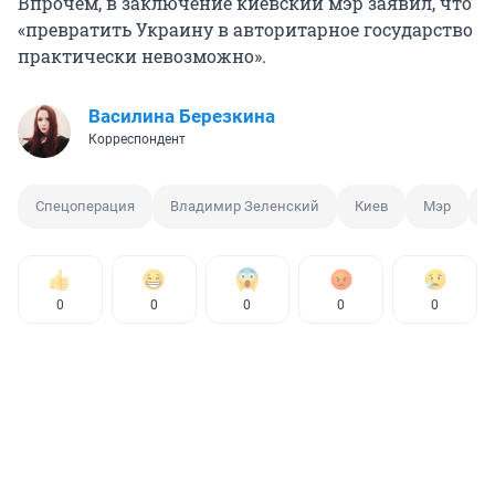
Впрочем, в заключение киевский мэр заявил, что
«превратить Украину в авторитарное государство
практически невозможно».
Василина Березкина
Корреспондент
Спецоперация
Владимир Зеленский
Киев
Мэр
У
0
0
0
0
0