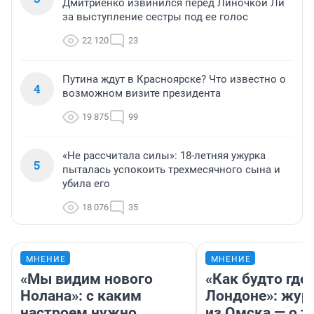
Дмитриенко извинился перед Линочкой Ли
за выступление сестры под ее голос
22 120
23
Путина ждут в Красноярске? Что известно о
4
возможном визите президента
19 875
99
«Не рассчитала силы»: 18-летняя ужурка
5
пыталась успокоить трехмесячного сына и
убила его
18 076
35
МНЕНИЕ
МНЕНИЕ
«Мы видим нового
«Как будто где-
Нолана»: с каким
Лондоне»: жур
настроем нужно
из Омска — о т